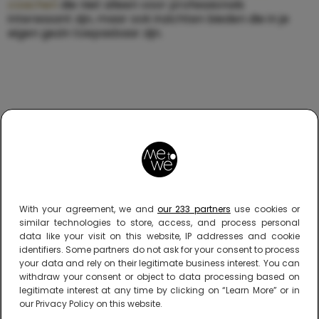
coachen
die niet alleen voor professionals
interessant zijn, maar ook inzichten bieden die in je
eigen gezin toepasbaar zijn.
With your agreement, we and
our 233 partners
use cookies or
similar technologies to store, access, and process personal
data like your visit on this website, IP addresses and cookie
identifiers. Some partners do not ask for your consent to process
your data and rely on their legitimate business interest. You can
withdraw your consent or object to data processing based on
Je hoeft niet alles perfect te
legitimate interest at any time by clicking on “Learn More” or in
doorbreken
our Privacy Policy on this website.