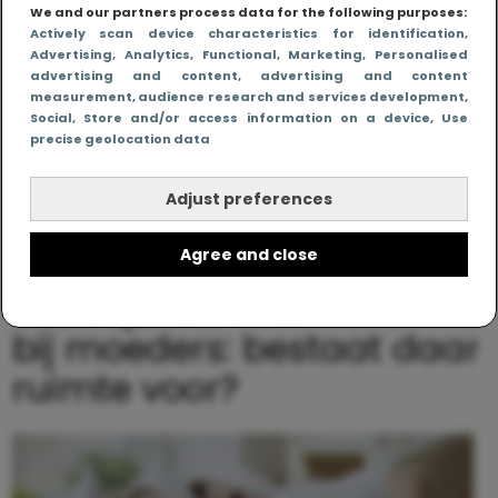
We and our partners process data for the following purposes:
Actively scan device characteristics for identification
,
Advertising
, Analytics
, Functional
, Marketing
, Personalised
advertising and content, advertising and content
measurement, audience research and services development
,
Social
, Store and/or access information on a device
, Use
precise geolocation data
1 kind
moeder
Adjust preferences
Agree and close
Seks tijdens vermoeidheid
bij moeders: bestaat daar
ruimte voor?