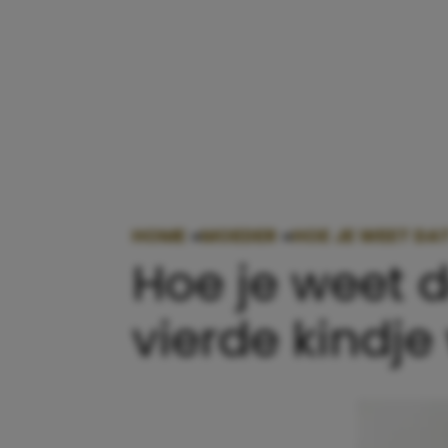
HOME
»
MOEDER
»
HOE JE WEET DAT
Hoe je weet d
vierde kindje 