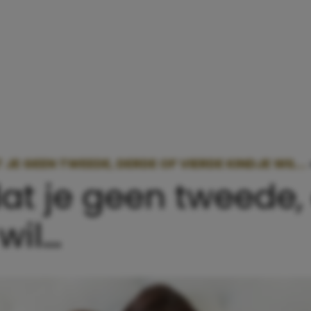
 JE GEEN TWEEDE, DERDE OF VIERDE KINDJE WIL…
at je geen tweede,
wil…