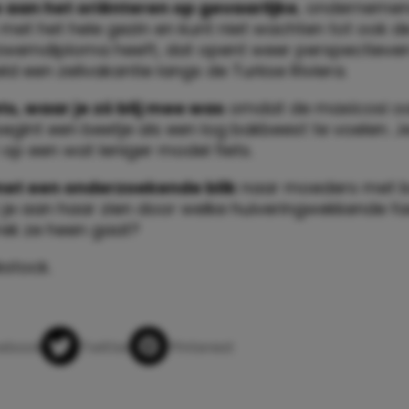
e aan het oriënteren op gevaarlijke
, onderneme
met het hele gezin en kunt niet wachten tot ook d
 zwemdiploma heeft, dat opent weer perspectieve
ld een zeilvakantie langs de Turkse Riviera.
ts, waar je zó blij mee was
omdat de maxicosi o
gint een beetje als een log bakbeest te voelen. J
 op een wat leniger model fiets.
met een onderzoekende blik
naar moeders met b
n je aan haar zien door welke huiveringwekkende f
ek ze heen gaat?
kstock.
app
ebook
Twitter
Pinterest