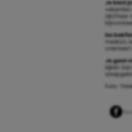
Je bent j
vakanties 
zijn/haar
bijvoorbee
De bakfie
meekon, be
oriënteert
Je gaat 
kijken: ka
slaapgebr
Foto: Thin
Whats
Fac