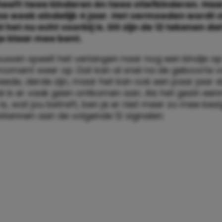
eeft twee kinderen én twee stiefkinderen. Haa
e week eindelijk 4 jaar. Het vermoeden wordt 
 het nu echt voorbij is. Dit zijn de 12 tekenen dat
e klaar mee bent.
rouwen speelt het verlangen naar nog een kindje o
oment weer op. Dat kan al snel na de geboorte v
eede, derde zijn, maar het kan ook een paar jaar d
al is er vaak geen ontkomen aan. Als het gezin ee
s, wat jou betreft, ben je er niet meer zo mee bezi
erkennen aan de volgende 12 signalen: