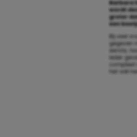
Barbara h
wordt dez
groter dat
een beetj
Bij veel v
gegeven m
eerste, tw
ieder gev
compleet i
het wèl h