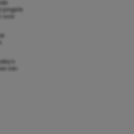
nde
e jongste
n voor
ok
e
aby’s
ase van