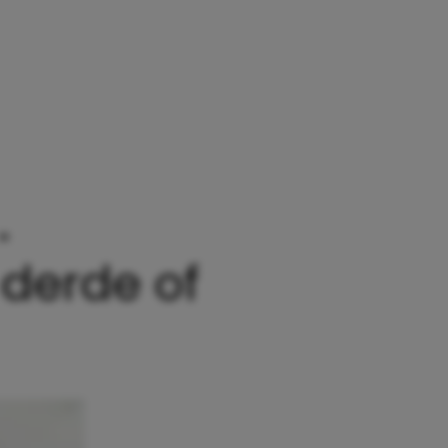
»
HOE JE WEET DAT JE GEEN TWEEDE, DERDE OF VI
 derde of