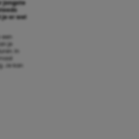
r jongste
steeds
 je er wel
p een
an je
uren. In
nmaal
g. Je kan