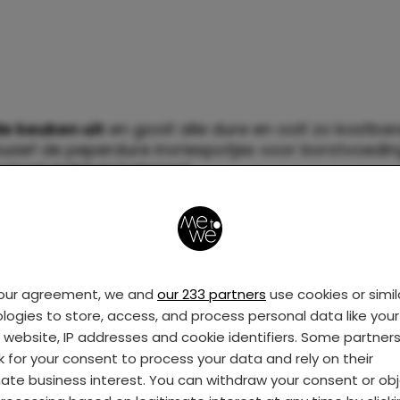
e keuken uit
en gooit alle dure en ooit zo kostbar
usief de peperdure invriespotjes voor borstvoedin
je leven hebben beheerst.
rants maak je je ineens
een heel klein beetje zorge
ensen een heel kleine baby meenemen. (Terwijl je d
eed!) en geniet je van de betrekkelijke rust aan je
your agreement, we and
our 233 partners
use cookies or simil
n opeens doelgericht stapels gemaakt
van kleert
logies to store, access, and process personal data like your 
 en deze verlaten ook daadwerkelijk je huis. En ook h
s website, IP addresses and cookie identifiers. Some partner
de positiekleding gaat eindelijk terug naar die vri
k for your consent to process your data and rely on their
t meer wilt hebben).
mate business interest. You can withdraw your consent or ob