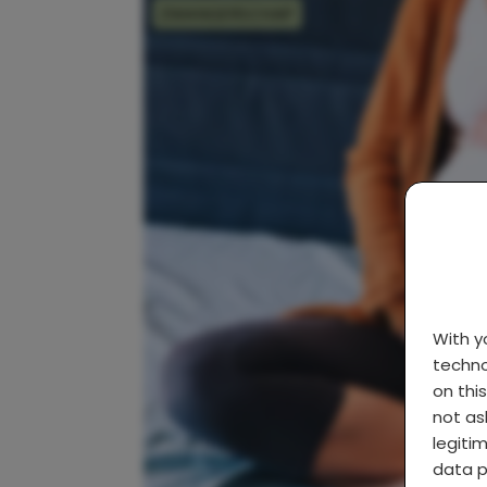
ZWANGERSCHAP
With 
techno
on thi
not as
legiti
data p