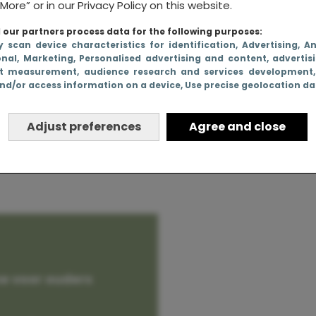
More” or in our Privacy Policy on this website.
our partners process data for the following purposes:
y scan device characteristics for identification
, Advertising
, A
onal
, Marketing
, Personalised advertising and content, advertis
 denkt als
t measurement, audience research and services development
nd/or access information on a device
, Use precise geolocation d
nger bent
Adjust preferences
Agree and close
e voor ouders