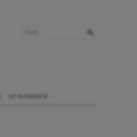
Zoek op de website
zoeken
UIT & VAKANTIE