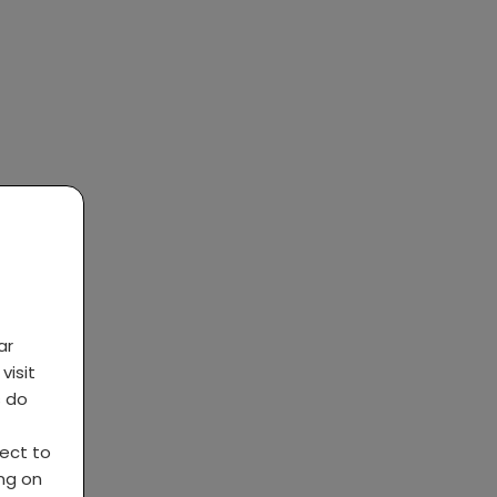
ar
visit
s do
ject to
ing on