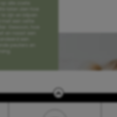
op alle zoete
e laten zien hoe
e zijn en blijven
jd met een vette
lter. Gewoon, hoe
et en naast een
randeerd een
nde peuters en
hang.