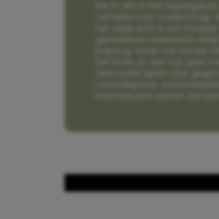
Me to We is het tegengeluid 
verhalen over ouderschap. W
het vaak écht is om moeder t
genadeloos realistisch. Alti
knipoog, maar wel zonder fi
het leven er aan toe gaat m
(eenouder)gezin. Dus gega
rommelig huis, schuimbekke
boze kleuters achter het be