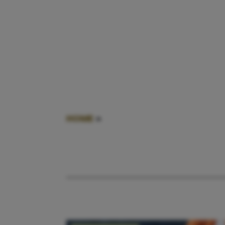
HOME
»
280 DAGEN ZWANGER