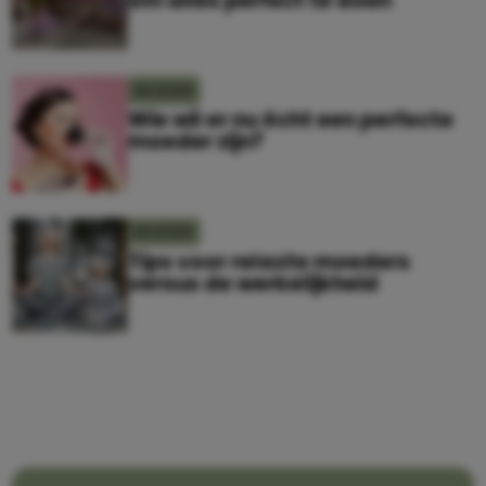
om alles perfect te doen
MOEDER
Wie wil er nu écht een perfecte
moeder zijn?
MOEDER
Tips voor relaxte moeders
versus de werkelijkheid