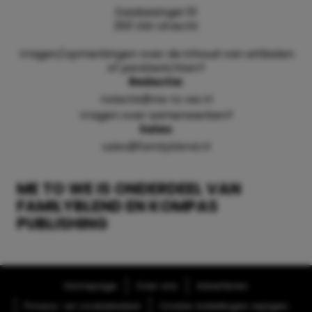
Daalsesingel 51
3511 SW Utrecht
Vragen/opmerkingen over de inhoud van artikelen
of persberichten?
Redactie:
redactie@me-to-we.nl
Vragen over samenwerken?
Sales:
sales@familyblend.nl
ME TO WE IS ONDERDEEL VAN
FAMILYBLEND EN KOMPAS
PUBLISHING
Homepage
Over ons
Adverteren
Privacy- en cookiebeleid
Cookie-instellingen wijzigen