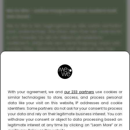
Me to We – online magazine voor ouders met
een leven
Me to We is het tegengeluid op alle zoete verhalen
over ouderschap. We laten zien hoe het vaak écht
is om moeder te zijn en blijven genadeloos
realistisch. Altijd met een vette knipoog, maar wel
zonder filter. Gewoon, hoe het leven er aan toe
gaat met en naast een (eenouder)gezin. Dus
gegarandeerd een rommelig huis, schuimbekkende
peuters en boze kleuters achter het behang.
With your agreement, we and
our 233 partners
use cookies or
similar technologies to store, access, and process personal
data like your visit on this website, IP addresses and cookie
identifiers. Some partners do not ask for your consent to process
your data and rely on their legitimate business interest. You can
withdraw your consent or object to data processing based on
legitimate interest at any time by clicking on “Learn More” or in