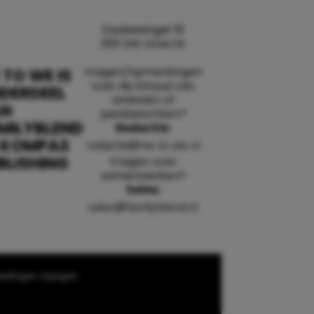
Daalsesingel 51
3511 SW Utrecht
Vragen/opmerkingen
 TO WE IS
over de inhoud van
DERDEEL
artikelen of
AN
persberichten?
MILYBLEND
Redactie:
 KOMPAS
redactie@me-to-we.nl
BLISHING
Vragen over
samenwerken?
Sales:
sales@familyblend.nl
ellingen wijzigen