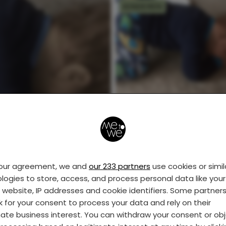
KINDEREN
Deze kinderen vonde
het leven even niet
eerlijk
your agreement, we and
our 233 partners
use cookies or simil
logies to store, access, and process personal data like your 
s website, IP addresses and cookie identifiers. Some partner
k for your consent to process your data and rely on their
mate business interest. You can withdraw your consent or ob