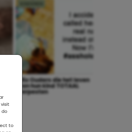
KINDEREN
n
25x Ouders die het leven
van hun kind TOTAAL
verpesten
ar
visit
s do
ject to