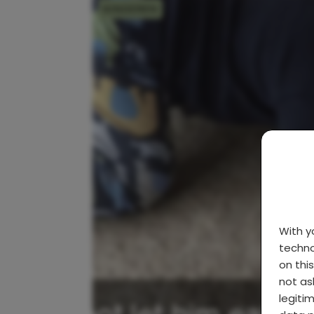
KINDEREN
With 
techno
on thi
not as
legiti