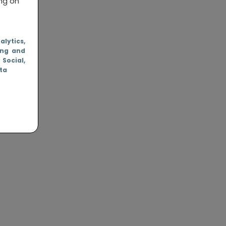
ing on
nalytics
,
ing and
, Social
,
ata