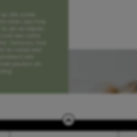
op alle zoete
e laten zien hoe
e zijn en blijven
jd met een vette
lter. Gewoon, hoe
et en naast een
randeerd een
nde peuters en
hang.