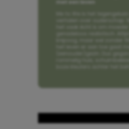
met een leven
Me to We is het tegengeluid 
verhalen over ouderschap. W
het vaak écht is om moeder t
genadeloos realistisch. Alti
knipoog, maar wel zonder fi
het leven er aan toe gaat m
(eenouder)gezin. Dus gega
rommelig huis, schuimbekke
boze kleuters achter het be