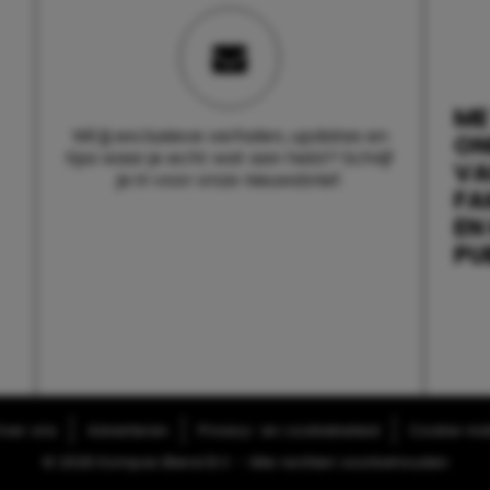
ME
Wil jij exclusieve verhalen, updates en
ON
tips waar je echt wat aan hebt? Schrijf
V
je in voor onze nieuwsbrief.
FA
EN
PU
ver ons
Adverteren
Privacy- en cookiebeleid
Cookie-inst
© 2026 Kompas Blend B.V. - Alle rechten voorbehouden