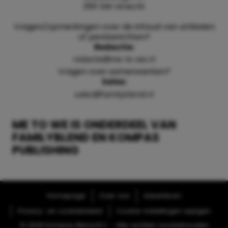
3511 SW Utrecht
Vragen/opmerkingen over de inhoud van artikelen
of persberichten?
Redactie:
redactie@me-to-we.nl
Vragen over samenwerken?
Sales:
sales@familyblend.nl
ME TO WE IS ONDERDEEL VAN
FAMILYBLEND EN KOMPAS
PUBLISHING
Homepage
Over ons
Adverteren
Privacy- en cookiebeleid
Cookie-instellingen wijzigen
© 2026 Kompas Blend B.V. - Alle rechten voorbehouden