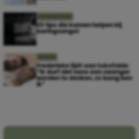
ZWANGERSCHAP
23 tips die kunnen helpen bij
baringsangst
MOEDER
Frederieke lijdt aan tokofobie:
“Ik durf niet eens aan zwanger
worden te denken, zo bang ben
ik”