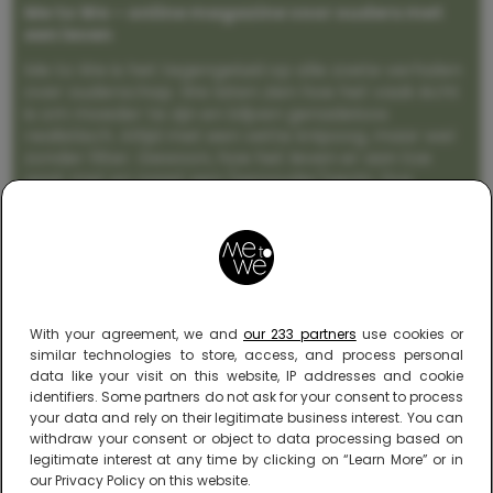
Me to We – online magazine voor ouders met
een leven
Me to We is het tegengeluid op alle zoete verhalen
over ouderschap. We laten zien hoe het vaak écht
is om moeder te zijn en blijven genadeloos
realistisch. Altijd met een vette knipoog, maar wel
zonder filter. Gewoon, hoe het leven er aan toe
gaat met en naast een (eenouder)gezin. Dus
gegarandeerd een rommelig huis, schuimbekkende
peuters en boze kleuters achter het behang.
With your agreement, we and
our 233 partners
use cookies or
similar technologies to store, access, and process personal
data like your visit on this website, IP addresses and cookie
identifiers. Some partners do not ask for your consent to process
your data and rely on their legitimate business interest. You can
withdraw your consent or object to data processing based on
legitimate interest at any time by clicking on “Learn More” or in
our Privacy Policy on this website.