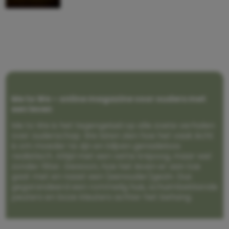
Me to We – online magazine voor ouders met
een leven
Me to We is het tegengeluid op alle zoete verhalen
over ouderschap. We laten zien hoe het vaak écht
is om moeder te zijn en blijven genadeloos
realistisch. Altijd met een vette knipoog, maar wel
zonder filter. Gewoon, hoe het leven er aan toe
gaat met en naast een (eenouder)gezin. Dus
gegarandeerd een rommelig huis, schuimbekkende
peuters en boze kleuters achter het behang.