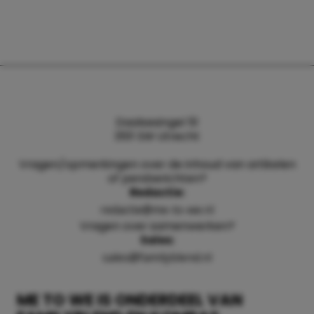
Daalsesingel 51
3511 SW Utrecht
Vragen/opmerkingen over de inhoud van artikelen
of persberichten?
Redactie:
redactie@me-to-we.nl
Vragen over samenwerken?
Sales:
sales@familyblend.nl
ME TO WE IS ONDERDEEL VAN