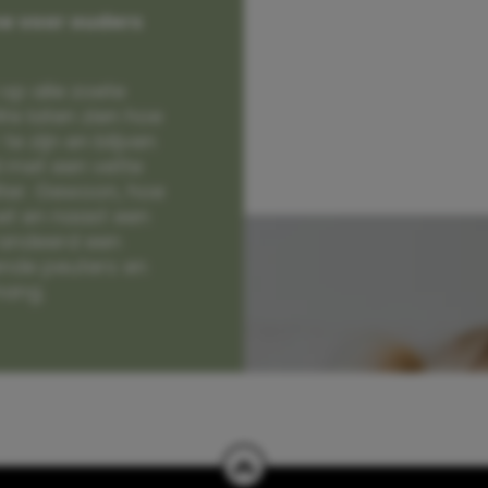
e voor ouders
op alle zoete
e laten zien hoe
e zijn en blijven
jd met een vette
lter. Gewoon, hoe
et en naast een
randeerd een
nde peuters en
hang.