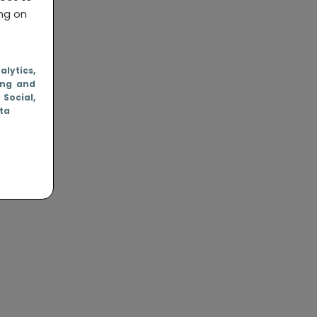
ing on
nalytics
,
ing and
, Social
,
ata