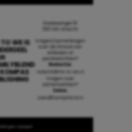
Daalsesingel 51
3511 SW Utrecht
Vragen/opmerkingen
 TO WE IS
over de inhoud van
DERDEEL
artikelen of
AN
persberichten?
MILYBLEND
Redactie:
 KOMPAS
redactie@me-to-we.nl
BLISHING
Vragen over
samenwerken?
Sales:
sales@familyblend.nl
ellingen wijzigen