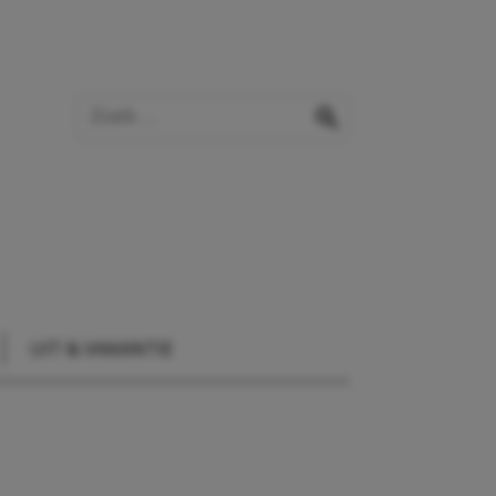
Zoek op de website
zoeken
UIT & VAKANTIE