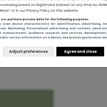
rocessing based on legitimate interest at any time by click
More” or in our Privacy Policy on this website.
our partners process data for the following purposes:
 bevalt in
y scan device characteristics for identification
, Advertising
, A
onal
, Marketing
, Personalised advertising and content, advertis
raaf
t measurement, audience research and services development
nd/or access information on a device
, Use precise geolocation d
Adjust preferences
Agree and close