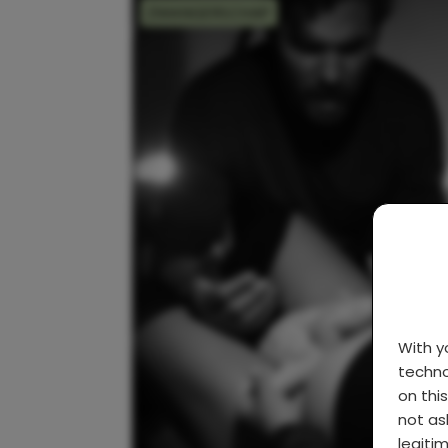
ZWANGERSCHAP
With 
techno
on thi
not as
legiti