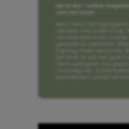
Me to We – online magazin
met een leven
Me to We is het tegengeluid 
verhalen over ouderschap. W
het vaak écht is om moeder t
genadeloos realistisch. Alti
knipoog, maar wel zonder fi
het leven er aan toe gaat m
(eenouder)gezin. Dus gega
rommelig huis, schuimbekke
boze kleuters achter het be