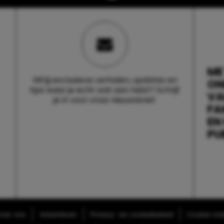
ME
Wil jij exclusieve verhalen, updates en
ON
tips waar je echt wat aan hebt? Schrijf
V
je in voor onze nieuwsbrief.
FA
EN
PU
ver ons
Adverteren
Privacy- en cookiebeleid
Cookie-inst