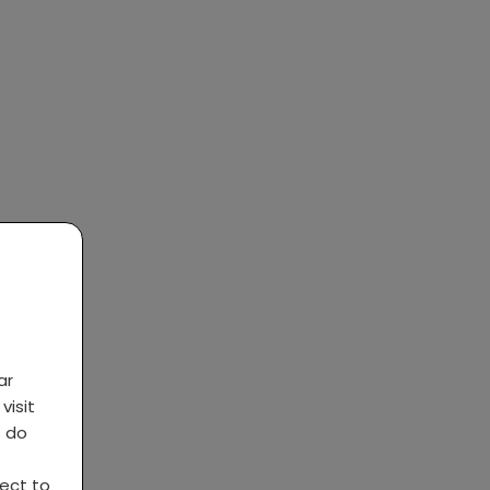
ar
visit
s do
ject to