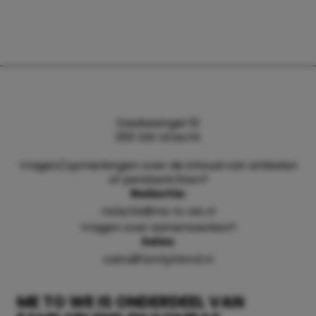
Daalsesingel 51
3511 SW Utrecht
Vragen/opmerkingen over de inhoud van artikelen
of persberichten?
Redactie:
redactie@me-to-we.nl
Vragen over samenwerken?
Sales:
sales@familyblend.nl
ME TO WE IS ONDERDEEL VAN