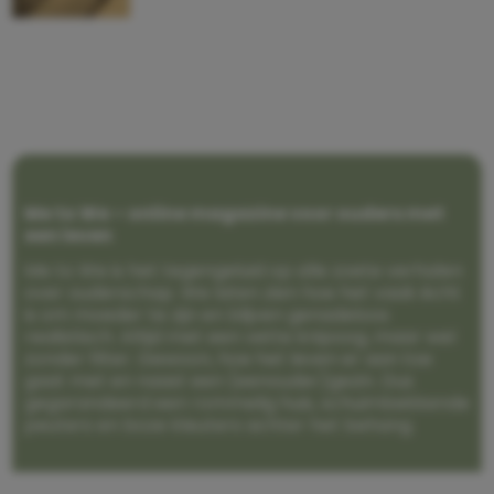
Me to We – online magazine voor ouders met
een leven
Me to We is het tegengeluid op alle zoete verhalen
over ouderschap. We laten zien hoe het vaak écht
is om moeder te zijn en blijven genadeloos
realistisch. Altijd met een vette knipoog, maar wel
zonder filter. Gewoon, hoe het leven er aan toe
gaat met en naast een (eenouder)gezin. Dus
gegarandeerd een rommelig huis, schuimbekkende
peuters en boze kleuters achter het behang.