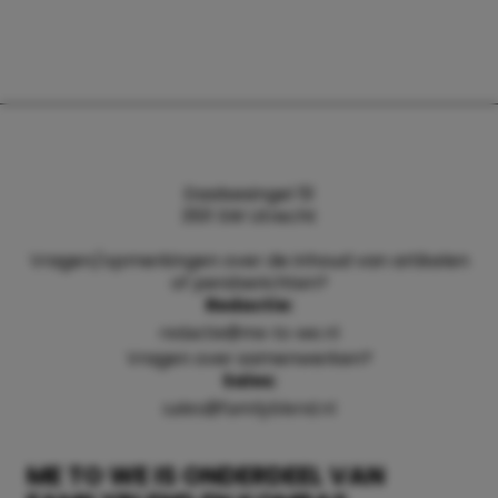
Daalsesingel 51
3511 SW Utrecht
Vragen/opmerkingen over de inhoud van artikelen
of persberichten?
Redactie:
redactie@me-to-we.nl
Vragen over samenwerken?
Sales:
sales@familyblend.nl
ME TO WE IS ONDERDEEL VAN