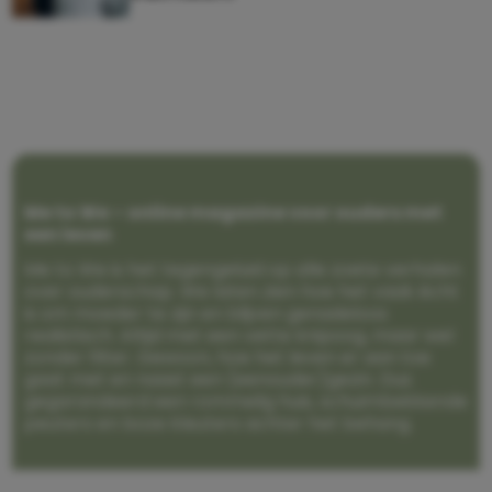
Me to We – online magazine voor ouders met
een leven
Me to We is het tegengeluid op alle zoete verhalen
over ouderschap. We laten zien hoe het vaak écht
is om moeder te zijn en blijven genadeloos
realistisch. Altijd met een vette knipoog, maar wel
zonder filter. Gewoon, hoe het leven er aan toe
gaat met en naast een (eenouder)gezin. Dus
gegarandeerd een rommelig huis, schuimbekkende
peuters en boze kleuters achter het behang.