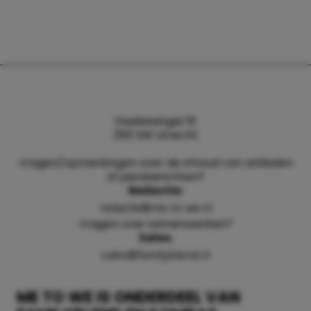
Daalsesingel 51
3511 SW Utrecht
Vragen/opmerkingen over de inhoud van artikelen
of persberichten?
Redactie:
redactie@me-to-we.nl
Vragen over samenwerken?
Sales:
sales@familyblend.nl
ME TO WE IS ONDERDEEL VAN