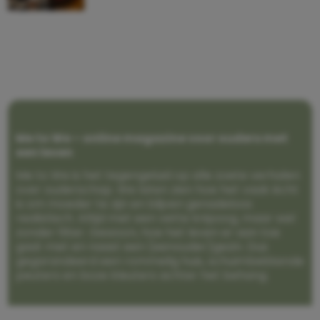
Me to We – online magazine voor ouders met
een leven
Me to We is het tegengeluid op alle zoete verhalen
over ouderschap. We laten zien hoe het vaak écht
is om moeder te zijn en blijven genadeloos
realistisch. Altijd met een vette knipoog, maar wel
zonder filter. Gewoon, hoe het leven er aan toe
gaat met en naast een (eenouder)gezin. Dus
gegarandeerd een rommelig huis, schuimbekkende
peuters en boze kleuters achter het behang.