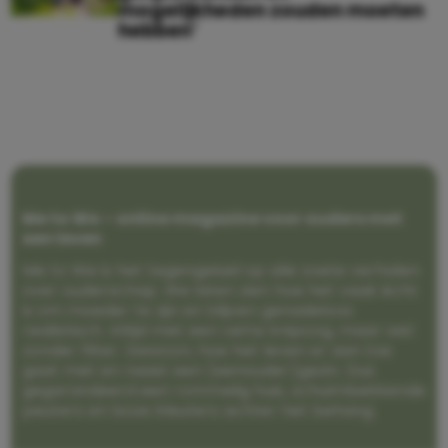
mogelijkheden zouden moeten
hebben’
Me to We – online magazine voor ouders met
een leven
Me to We is het tegengeluid op alle zoete verhalen
over ouderschap. We laten zien hoe het vaak écht
is om moeder te zijn en blijven genadeloos
realistisch. Altijd met een vette knipoog, maar wel
zonder filter. Gewoon, hoe het leven er aan toe
gaat met en naast een (eenouder)gezin. Dus
gegarandeerd een rommelig huis, schuimbekkende
peuters en boze kleuters achter het behang.