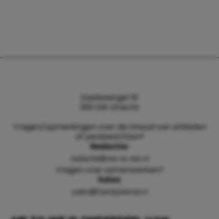
Daalsesingel 51
3511 SW Utrecht
Vragen/opmerkingen over de inhoud van artikelen
of persberichten?
Redactie:
redactie@me-to-we.nl
Vragen over samenwerken?
Sales:
sales@familyblend.nl