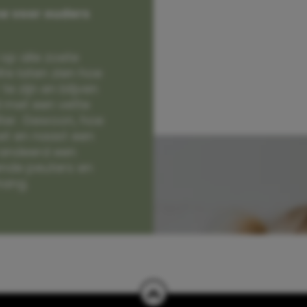
e voor ouders
op alle zoete
e laten zien hoe
e zijn en blijven
jd met een vette
lter. Gewoon, hoe
et en naast een
randeerd een
nde peuters en
hang.