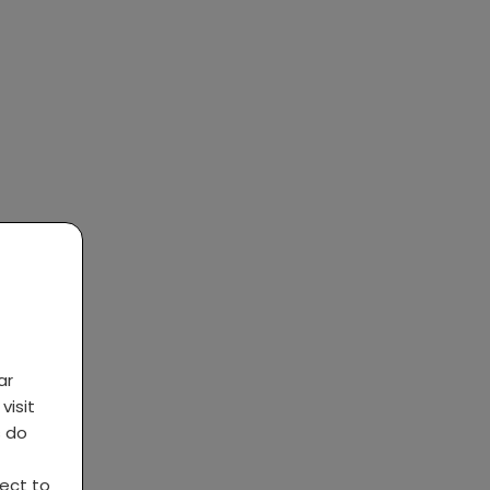
ar
visit
s do
ject to