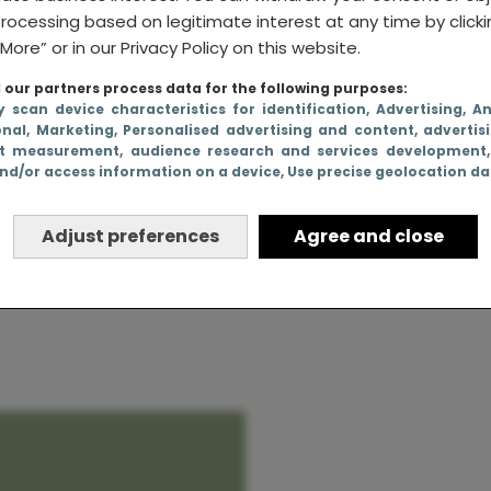
rocessing based on legitimate interest at any time by click
More” or in our Privacy Policy on this website.
our partners process data for the following purposes:
ft de
y scan device characteristics for identification
, Advertising
, A
onal
, Marketing
, Personalised advertising and content, advertis
t measurement, audience research and services development
nd/or access information on a device
, Use precise geolocation d
s (en iets
Adjust preferences
Agree and close