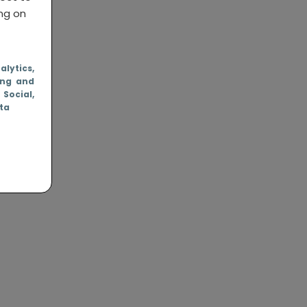
ing on
nalytics
,
ing and
, Social
,
ata