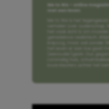
Me to We – online magazin
met een leven
Me to We is het tegengeluid 
verhalen over ouderschap. W
het vaak écht is om moeder t
genadeloos realistisch. Alti
knipoog, maar wel zonder fi
het leven er aan toe gaat m
(eenouder)gezin. Dus gega
rommelig huis, schuimbekke
boze kleuters achter het be