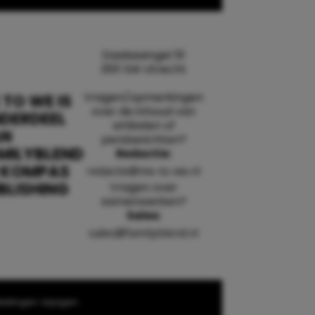
Daalsesingel 51
3511 SW Utrecht
Vragen/opmerkingen
 TO WE IS
over de inhoud van
DERDEEL
artikelen of
AN
persberichten?
MILYBLEND
Redactie:
 KOMPAS
redactie@me-to-we.nl
BLISHING
Vragen over
samenwerken?
Sales:
sales@familyblend.nl
ellingen wijzigen