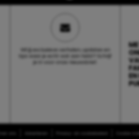
ME
Wil jij exclusieve verhalen, updates en
ON
tips waar je echt wat aan hebt? Schrijf
V
je in voor onze nieuwsbrief.
FA
EN
PU
ver ons
Adverteren
Privacy- en cookiebeleid
Cookie-inst