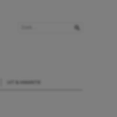
Zoek op de website
zoeken
UIT & VAKANTIE