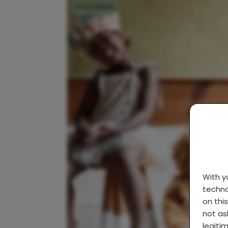
KINDEREN
With 
techno
on thi
not as
legiti