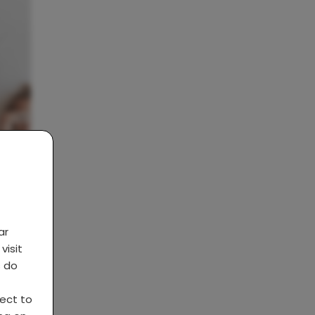
wee
ar
visit
s do
ject to