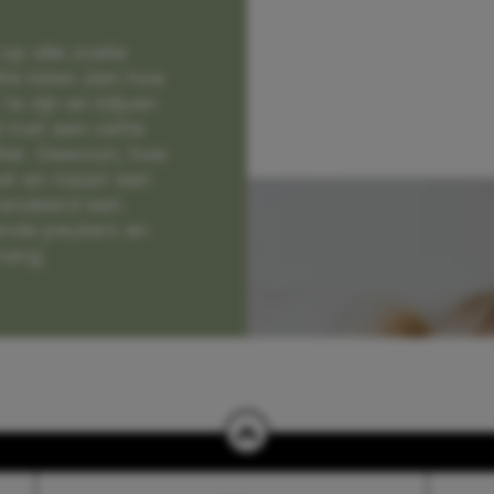
op alle zoete
e laten zien hoe
e zijn en blijven
jd met een vette
lter. Gewoon, hoe
et en naast een
randeerd een
nde peuters en
hang.