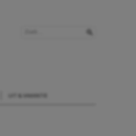
Zoek op de website
zoeken
UIT & VAKANTIE