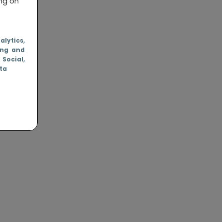
ing on
nalytics
,
ing and
, Social
,
ata