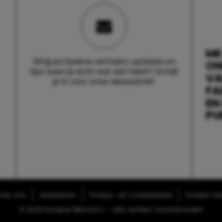
ME
Wil jij exclusieve verhalen, updates en
ON
tips waar je echt wat aan hebt? Schrijf
V
je in voor onze nieuwsbrief.
FA
EN
PU
ver ons
Adverteren
Privacy- en cookiebeleid
Cookie-inst
© 2026 Kompas Blend B.V. - Alle rechten voorbehouden