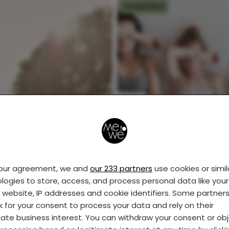
KINDEREN
Zo moeder, zo
dochter(s): blogster
maakt heerlijke
fotoserie met haar t
your agreement, we and
our 233 partners
use cookies or simil
dochters
logies to store, access, and process personal data like your 
s website, IP addresses and cookie identifiers. Some partner
k for your consent to process your data and rely on their
mate business interest. You can withdraw your consent or ob