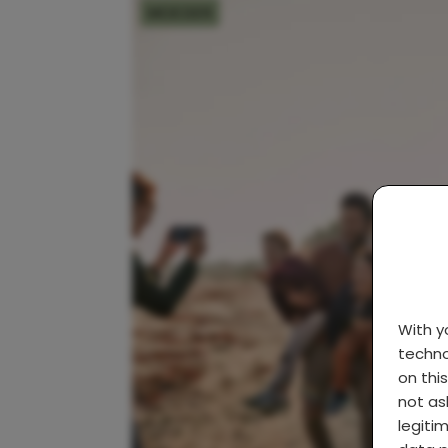
MOEDER
With 
techno
on thi
not as
legiti