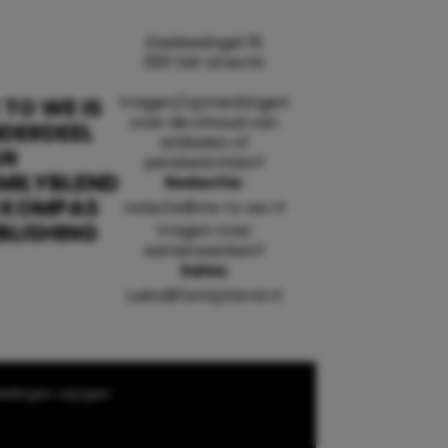
Daalsesingel 51
3511 SW Utrecht
Vragen/opmerkingen
 TO WE IS
over de inhoud van
DERDEEL
artikelen of
AN
persberichten?
MILYBLEND
Redactie:
 KOMPAS
redactie@me-to-we.nl
BLISHING
Vragen over
samenwerken?
Sales:
sales@familyblend.nl
ellingen wijzigen