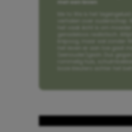
met een leven
Me to We is het tegengeluid 
verhalen over ouderschap. W
het vaak écht is om moeder t
genadeloos realistisch. Alti
knipoog, maar wel zonder fi
het leven er aan toe gaat m
(eenouder)gezin. Dus gega
rommelig huis, schuimbekke
boze kleuters achter het be