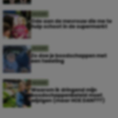
MOEDER
Ode aan de mevrouw die me te
hulp schoot in de supermarkt
MOEDER
Zo doe je boodschappen met
een tweeling
MOEDER
Waarom ik dringend mijn
boodschappenbeleid moet
wijzigen (maar HOE DAN???)