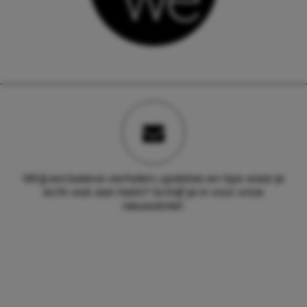
Wil jij exclusieve verhalen, updates en tips waar je
echt wat aan hebt? Schrijf je in voor onze
nieuwsbrief.