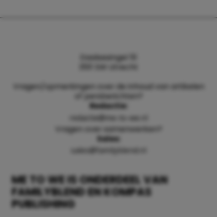
Daalsesingel 51
3511 SW Utrecht
Vragen/opmerkingen over de inhoud van artikelen
of persberichten?
Redactie:
redactie@me-to-we.nl
Vragen over samenwerken?
Sales:
sales@familyblend.nl
ME TO WE IS ONDERDEEL VAN
FAMILYBLEND EN KOMPAS
PUBLISHING