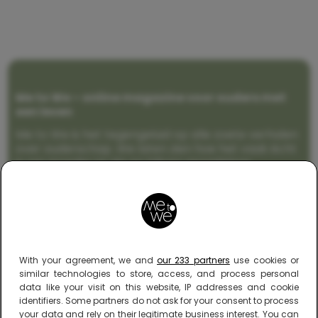
Me to We – online magazine voor ouders met
een leven
Me to We is het tegengeluid op alle zoete verhalen
over ouderschap. We laten zien hoe het vaak écht
is om moeder te zijn en blijven genadeloos
realistisch. Altijd met een vette knipoog, maar wel
zonder filter. Gewoon, hoe het leven er aan toe
gaat met en naast een (eenouder)gezin. Dus
gegarandeerd een rommelig huis, schuimbekkende
peuters en boze kleuters achter het behang.
With your agreement, we and
our 233 partners
use cookies or
similar technologies to store, access, and process personal
data like your visit on this website, IP addresses and cookie
identifiers. Some partners do not ask for your consent to process
your data and rely on their legitimate business interest. You can