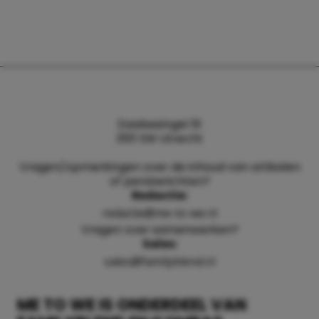
Daalsesingel 51
3511 SW Utrecht
Vragen/opmerkingen over de inhoud van artikelen
of persberichten?
Redactie:
redactie@me-to-we.nl
Vragen over samenwerken?
Sales:
sales@familyblend.nl
ME TO WE IS ONDERDEEL VAN