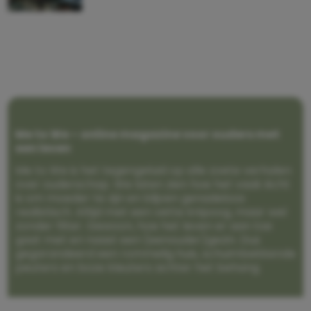
Me to We – online magazine voor ouders met
een leven
Me to We is het tegengeluid op alle zoete verhalen
over ouderschap. We laten zien hoe het vaak écht
is om moeder te zijn en blijven genadeloos
realistisch. Altijd met een vette knipoog, maar wel
zonder filter. Gewoon, hoe het leven er aan toe
gaat met en naast een (eenouder)gezin. Dus
gegarandeerd een rommelig huis, schuimbekkende
peuters en boze kleuters achter het behang.