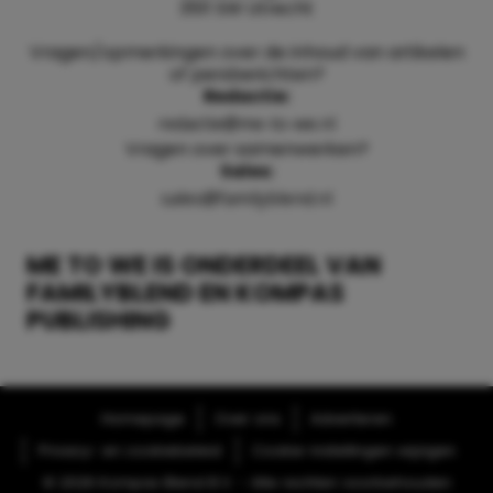
3511 SW Utrecht
Vragen/opmerkingen over de inhoud van artikelen
of persberichten?
Redactie:
redactie@me-to-we.nl
Vragen over samenwerken?
Sales:
sales@familyblend.nl
ME TO WE IS ONDERDEEL VAN
FAMILYBLEND EN KOMPAS
PUBLISHING
Homepage
Over ons
Adverteren
Privacy- en cookiebeleid
Cookie-instellingen wijzigen
© 2026 Kompas Blend B.V. - Alle rechten voorbehouden