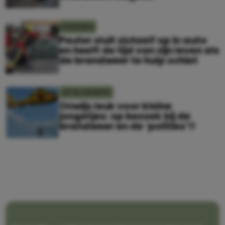
KINDEREN
Peuter sluit zichzelf op in auto
en heeft de tijd van zijn leven als
de brandweer te hulp schiet
UIT & VAKANTIE
Onwijs leuk voor kleine
jongetjes: op bezoek bij de
brandweer en de ‘polities’!!