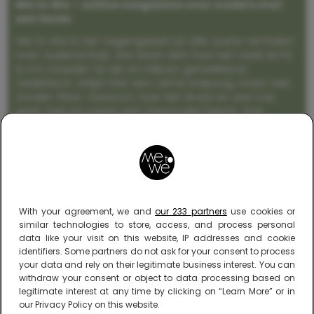
Me to We – online magazine voor ouders met
een leven
Me to We is het tegengeluid op alle zoete verhalen
over ouderschap. We laten zien hoe het vaak écht
is om moeder te zijn en blijven genadeloos
realistisch. Altijd met een vette knipoog, maar wel
zonder filter. Gewoon, hoe het leven er aan toe
gaat met en naast een (eenouder)gezin. Dus
gegarandeerd een rommelig huis, schuimbekkende
peuters en boze kleuters achter het behang.
With your agreement, we and
our 233 partners
use cookies or
similar technologies to store, access, and process personal
data like your visit on this website, IP addresses and cookie
identifiers. Some partners do not ask for your consent to process
your data and rely on their legitimate business interest. You can
withdraw your consent or object to data processing based on
legitimate interest at any time by clicking on “Learn More” or in
our Privacy Policy on this website.