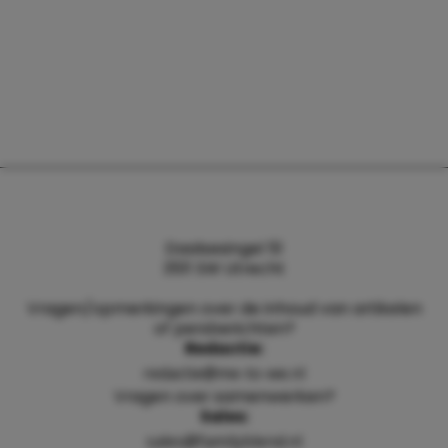
Daalsesingel 51
3511 SW Utrecht
Vragen/opmerkingen over de inhoud van artikelen
of persberichten?
Redactie:
redactie@me-to-we.nl
Vragen over samenwerken?
Sales:
sales@familyblend.nl