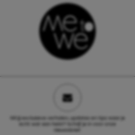
Wil jij exclusieve verhalen, updates en tips waar je
echt wat aan hebt? Schrijf je in voor onze
nieuwsbrief.