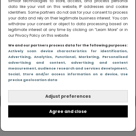
similar technologies to store, access, and process personal
peuters en boze kleuters achter het behang.
data like your visit on this website, IP addresses and cookie
identifiers. Some partners do not ask for your consent to process
your data and rely on their legitimate business interest. You can
withdraw your consent or object to data processing based on
legitimate interest at any time by clicking on “Learn More” or in
our Privacy Policy on this website.
We and our partners process data for the following purposes:
Actively scan device characteristics for identification
,
Advertising
, Analytics
, Functional
, Marketing
, Personalised
advertising and content, advertising and content
measurement, audience research and services development
,
Social
, Store and/or access information on a device
, Use
precise geolocation data
Adjust preferences
Agree and close