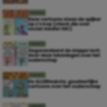
KINDEREN
Deze cartoons slaan de spijker
op z’n kop (check die over
social media! HA!)
KINDEREN
Gegarandeerd de slappe lach
door deze tekeningen over het
ouderschap
KINDEREN
De ALLERleukste, goudeerlijke
cartoons over het ouderschap
KINDEREN