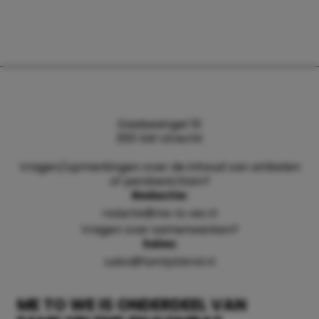
Daalsesingel 51
3511 SW Utrecht
Vragen/opmerkingen over de inhoud van artikelen
of persberichten?
Redactie:
redactie@me-to-we.nl
Vragen over samenwerken?
Sales:
sales@familyblend.nl
ME TO WE IS ONDERDEEL VAN