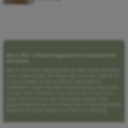
Me to We – online magazine voor ouders met
een leven
Me to We is het tegengeluid op alle zoete verhalen
over ouderschap. We laten zien hoe het vaak écht
is om moeder te zijn en blijven genadeloos
realistisch. Altijd met een vette knipoog, maar wel
zonder filter. Gewoon, hoe het leven er aan toe
gaat met en naast een (eenouder)gezin. Dus
gegarandeerd een rommelig huis, schuimbekkende
peuters en boze kleuters achter het behang.