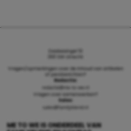
Daalsesingel 51
3511 SW Utrecht
Vragen/opmerkingen over de inhoud van artikelen
of persberichten?
Redactie:
redactie@me-to-we.nl
Vragen over samenwerken?
Sales:
sales@familyblend.nl
ME TO WE IS ONDERDEEL VAN