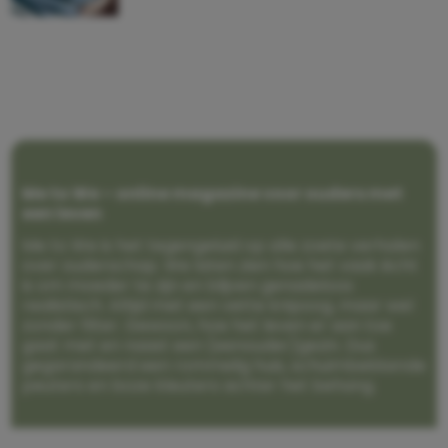
Me to We – online magazine voor ouders met
een leven
Me to We is het tegengeluid op alle zoete verhalen
over ouderschap. We laten zien hoe het vaak écht
is om moeder te zijn en blijven genadeloos
realistisch. Altijd met een vette knipoog, maar wel
zonder filter. Gewoon, hoe het leven er aan toe
gaat met en naast een (eenouder)gezin. Dus
gegarandeerd een rommelig huis, schuimbekkende
peuters en boze kleuters achter het behang.