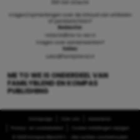
3511 SW Utrecht
Vragen/opmerkingen over de inhoud van artikelen
of persberichten?
Redactie:
redactie@me-to-we.nl
Vragen over samenwerken?
Sales:
sales@familyblend.nl
ME TO WE IS ONDERDEEL VAN
FAMILYBLEND EN KOMPAS
PUBLISHING
Homepage
Over ons
Adverteren
Privacy- en cookiebeleid
Cookie-instellingen wijzigen
© 2026 Kompas Blend B.V. - Alle rechten voorbehouden