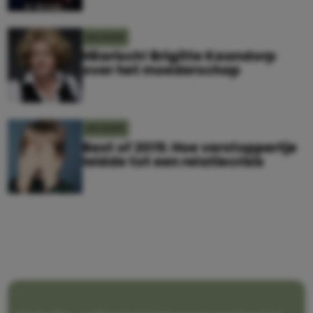
MOEDER
Hilarisch! Brigitte Kaandorp
over het moederschap
MOEDER
Best of 2015: Hoe verstoppertje
leidde tot een relatiecrisis