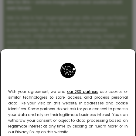
Me to We – online magazine voor ouders met
een leven
Me to We is het tegengeluid op alle zoete verhalen
over ouderschap. We laten zien hoe het vaak écht
is om moeder te zijn en blijven genadeloos
realistisch. Altijd met een vette knipoog, maar wel
zonder filter. Gewoon, hoe het leven er aan toe
gaat met en naast een (eenouder)gezin. Dus
gegarandeerd een rommelig huis, schuimbekkende
peuters en boze kleuters achter het behang.
With your agreement, we and
our 233 partners
use cookies or
similar technologies to store, access, and process personal
data like your visit on this website, IP addresses and cookie
identifiers. Some partners do not ask for your consent to process
your data and rely on their legitimate business interest. You can
withdraw your consent or object to data processing based on
legitimate interest at any time by clicking on “Learn More” or in
our Privacy Policy on this website.