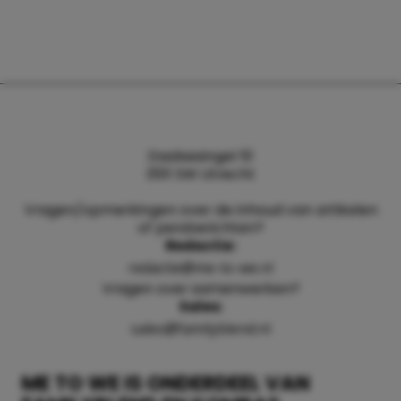
Daalsesingel 51
3511 SW Utrecht
Vragen/opmerkingen over de inhoud van artikelen
of persberichten?
Redactie:
redactie@me-to-we.nl
Vragen over samenwerken?
Sales:
sales@familyblend.nl
ME TO WE IS ONDERDEEL VAN