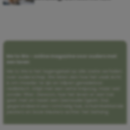
Me to We – online magazine voor ouders met
een leven
Me to We is het tegengeluid op alle zoete verhalen
over ouderschap. We laten zien hoe het vaak écht
is om moeder te zijn en blijven genadeloos
realistisch. Altijd met een vette knipoog, maar wel
zonder filter. Gewoon, hoe het leven er aan toe
gaat met en naast een (eenouder)gezin. Dus
gegarandeerd een rommelig huis, schuimbekkende
peuters en boze kleuters achter het behang.