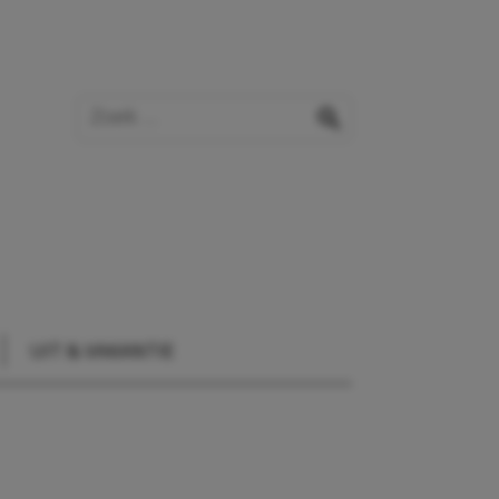
Zoek op de website
zoeken
UIT & VAKANTIE