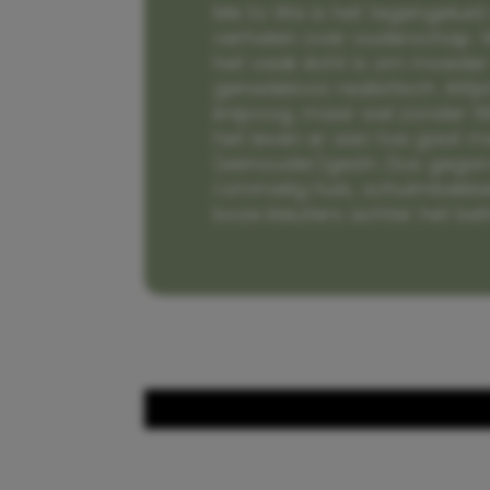
Me to We is het tegengeluid 
verhalen over ouderschap. W
het vaak écht is om moeder t
genadeloos realistisch. Alti
knipoog, maar wel zonder fi
het leven er aan toe gaat m
(eenouder)gezin. Dus gega
rommelig huis, schuimbekke
boze kleuters achter het be