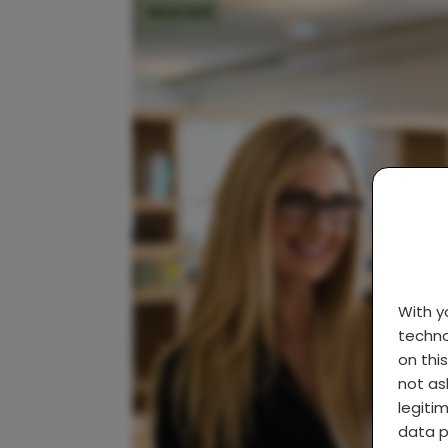
MOEDER
With 
techno
on thi
not as
legiti
data p