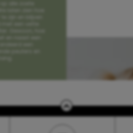
op alle zoete
e laten zien hoe
e zijn en blijven
jd met een vette
lter. Gewoon, hoe
et en naast een
randeerd een
nde peuters en
hang.