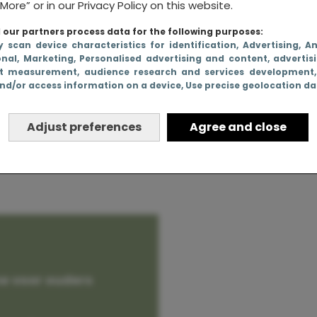
More” or in our Privacy Policy on this website.
our partners process data for the following purposes:
y scan device characteristics for identification
, Advertising
, A
onal
, Marketing
, Personalised advertising and content, advertis
ders zijn
t measurement, audience research and services development
nd/or access information on a device
, Use precise geolocation d
)
Adjust preferences
Agree and close
e voor ouders