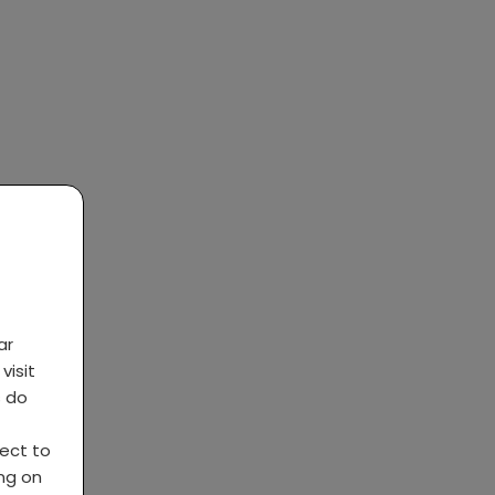
ar
visit
s do
ject to
ing on