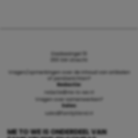
Daalsesingel 51
3511 SW Utrecht
Vragen/opmerkingen over de inhoud van artikelen
of persberichten?
Redactie:
redactie@me-to-we.nl
Vragen over samenwerken?
Sales:
sales@familyblend.nl
ME TO WE IS ONDERDEEL VAN