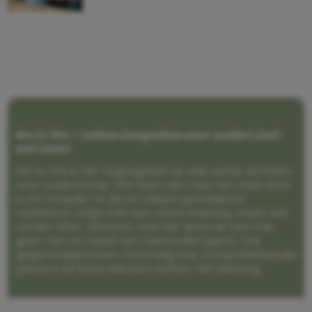
Me to We – online magazine voor ouders met
een leven
Me to We is het tegengeluid op alle zoete verhalen
over ouderschap. We laten zien hoe het vaak écht
is om moeder te zijn en blijven genadeloos
realistisch. Altijd met een vette knipoog, maar wel
zonder filter. Gewoon, hoe het leven er aan toe
gaat met en naast een (eenouder)gezin. Dus
gegarandeerd een rommelig huis, schuimbekkende
peuters en boze kleuters achter het behang.