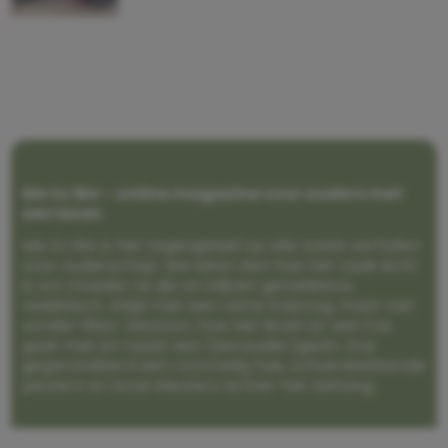
Me to We – online magazine voor ouders met
een leven
Me to We is het tegengeluid op alle zoete verhalen
over ouderschap. We laten zien hoe het vaak écht
is om moeder te zijn en blijven genadeloos
realistisch. Altijd met een vette knipoog, maar wel
zonder filter. Gewoon, hoe het leven er aan toe
gaat met en naast een (eenouder)gezin. Dus
gegarandeerd een rommelig huis, schuimbekkende
peuters en boze kleuters achter het behang.