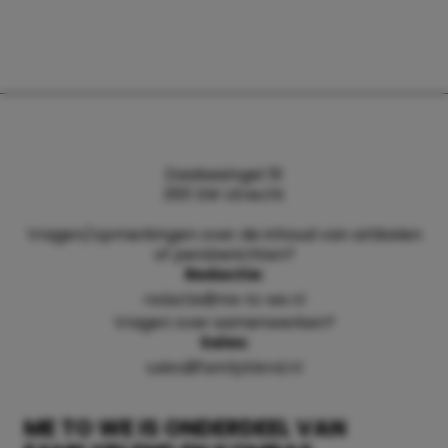
Daalsesingel 51
3511 SW Utrecht
Vragen/opmerkingen over de inhoud van artikelen
of persberichten?
Redactie:
redactie@me-to-we.nl
Vragen over samenwerken?
Sales:
sales@familyblend.nl
ME TO WE IS ONDERDEEL VAN