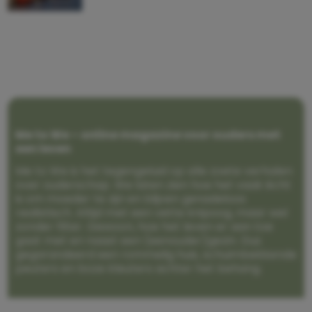
Me to We – online magazine voor ouders met
een leven
Me to We is het tegengeluid op alle zoete verhalen
over ouderschap. We laten zien hoe het vaak écht
is om moeder te zijn en blijven genadeloos
realistisch. Altijd met een vette knipoog, maar wel
zonder filter. Gewoon, hoe het leven er aan toe
gaat met en naast een (eenouder)gezin. Dus
gegarandeerd een rommelig huis, schuimbekkende
peuters en boze kleuters achter het behang.