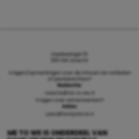
Daalsesingel 51
3511 SW Utrecht
Vragen/opmerkingen over de inhoud van artikelen
of persberichten?
Redactie:
redactie@me-to-we.nl
Vragen over samenwerken?
Sales:
sales@familyblend.nl
ME TO WE IS ONDERDEEL VAN