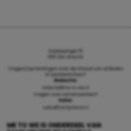
Daalsesingel 51
3511 SW Utrecht
Vragen/opmerkingen over de inhoud van artikelen
of persberichten?
Redactie:
redactie@me-to-we.nl
Vragen over samenwerken?
Sales:
sales@familyblend.nl
ME TO WE IS ONDERDEEL VAN