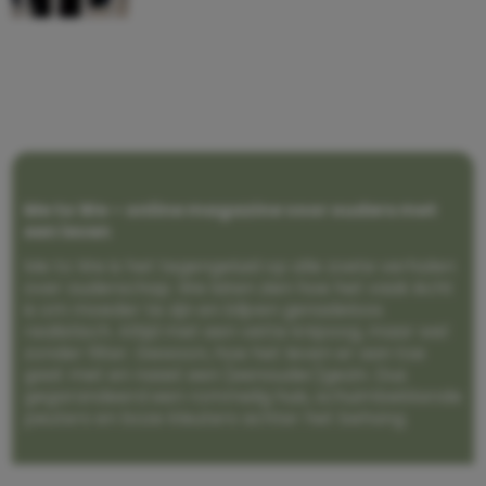
Me to We – online magazine voor ouders met
een leven
Me to We is het tegengeluid op alle zoete verhalen
over ouderschap. We laten zien hoe het vaak écht
is om moeder te zijn en blijven genadeloos
realistisch. Altijd met een vette knipoog, maar wel
zonder filter. Gewoon, hoe het leven er aan toe
gaat met en naast een (eenouder)gezin. Dus
gegarandeerd een rommelig huis, schuimbekkende
peuters en boze kleuters achter het behang.