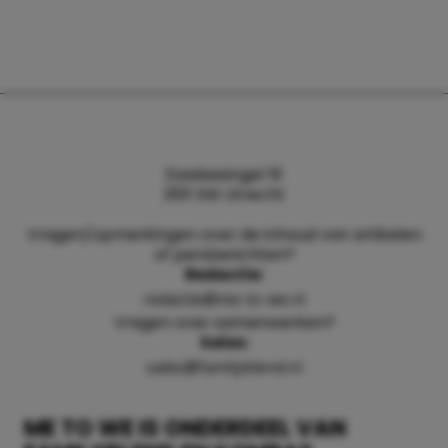
Daalsesingel 51
3511 SW Utrecht
Vragen/opmerkingen over de inhoud van artikelen
of persberichten?
Redactie:
redactie@me-to-we.nl
Vragen over samenwerken?
Sales:
sales@familyblend.nl
ME TO WE IS ONDERDEEL VAN