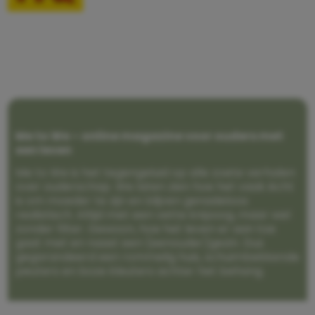
Me to We – online magazine voor ouders met
een leven
Me to We is het tegengeluid op alle zoete verhalen
over ouderschap. We laten zien hoe het vaak écht
is om moeder te zijn en blijven genadeloos
realistisch. Altijd met een vette knipoog, maar wel
zonder filter. Gewoon, hoe het leven er aan toe
gaat met en naast een (eenouder)gezin. Dus
gegarandeerd een rommelig huis, schuimbekkende
peuters en boze kleuters achter het behang.