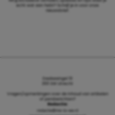
Wil jij exclusieve verhalen, updates en tips waar je
echt wat aan hebt? Schrijf je in voor onze
nieuwsbrief.
Daalsesingel 51
3511 SW Utrecht
Vragen/opmerkingen over de inhoud van artikelen
of persberichten?
Redactie:
redactie@me-to-we.nl