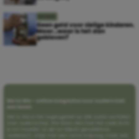
MOEDER
Geen geld voor zielige kinderen.
Maar…waar is het dan
gebleven?
Me to We – online magazine voor ouders met
een leven
Me to We is het tegengeluid op alle zoete verhalen
over ouderschap. We laten zien hoe het vaak écht
is om moeder te zijn en blijven genadeloos
realistisch. Altijd met een vette knipoog, maar wel