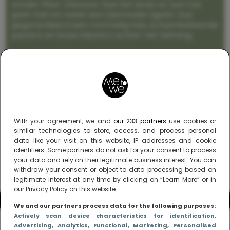
zonder filter. Gewoon, hoe het leven er aan toe
gaat met en naast een (eenouder)gezin. Dus
gegarandeerd een rommelig huis, schuimbekkende
peuters en boze kleuters achter het behang.
With your agreement, we and
our 233 partners
use cookies or
similar technologies to store, access, and process personal
data like your visit on this website, IP addresses and cookie
identifiers. Some partners do not ask for your consent to process
your data and rely on their legitimate business interest. You can
withdraw your consent or object to data processing based on
legitimate interest at any time by clicking on “Learn More” or in
our Privacy Policy on this website.
We and our partners process data for the following purposes:
Actively scan device characteristics for identification
,
Advertising
, Analytics
, Functional
, Marketing
, Personalised