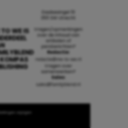
Daalsesingel 51
3511 SW Utrecht
Vragen/opmerkingen
 TO WE IS
over de inhoud van
DERDEEL
artikelen of
AN
persberichten?
MILYBLEND
Redactie:
 KOMPAS
redactie@me-to-we.nl
BLISHING
Vragen over
samenwerken?
Sales:
sales@familyblend.nl
ellingen wijzigen