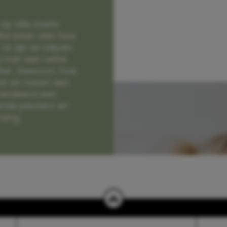
op alle zoete
e laten zien hoe
e zijn en blijven
jd met een vette
lter. Gewoon, hoe
et en naast een
randeerd een
nde peuters en
hang.