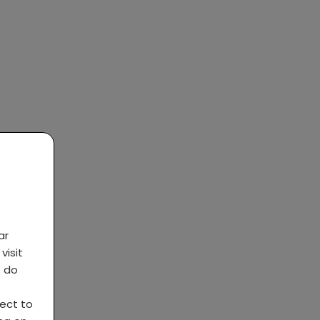
ar
visit
s do
ject to