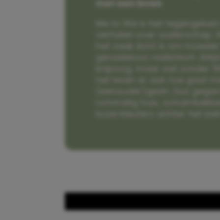
met een leven
Me to We is het tegengeluid 
verhalen over ouderschap. W
het vaak écht is om moeder t
genadeloos realistisch. Alti
knipoog, maar wel zonder fi
het leven er aan toe gaat m
(eenouder)gezin. Dus gega
rommelig huis, schuimbekke
boze kleuters achter het be