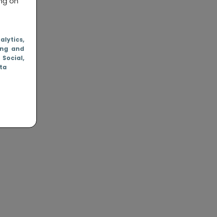
ing on
nalytics
,
ing and
, Social
,
ata