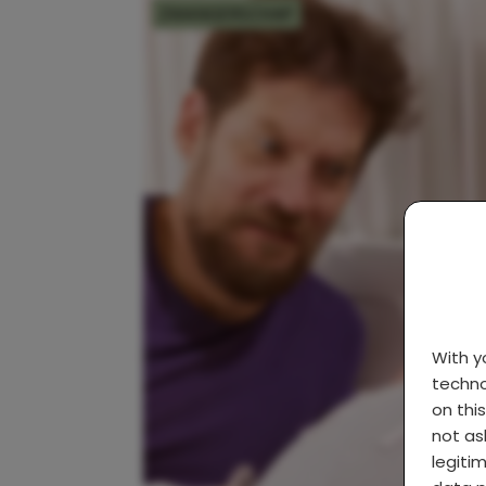
ZWANGERSCHAP
With 
techno
on thi
not as
legiti