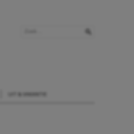
Zoek op de website
zoeken
UIT & VAKANTIE