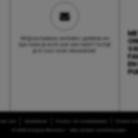
ME
Wil jij exclusieve verhalen, updates en
ON
tips waar je echt wat aan hebt? Schrijf
V
je in voor onze nieuwsbrief.
FA
EN
PU
ver ons
Adverteren
Privacy- en cookiebeleid
Cookie-inst
© 2026 Kompas Blend B.V. - Alle rechten voorbehouden