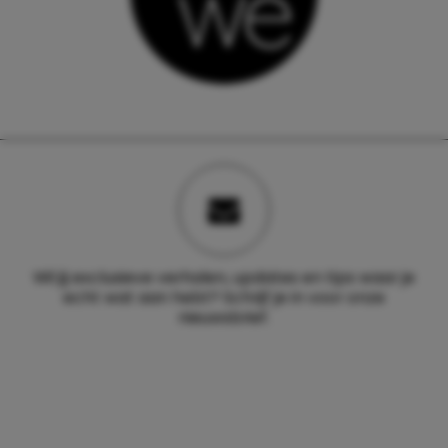
Wil jij exclusieve verhalen, updates en tips waar je
echt wat aan hebt? Schrijf je in voor onze
nieuwsbrief.