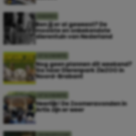
KINDEREN
Ben jij er al geweest? De
mooiste en onbekendste
dierentuin van Nederland
UIT & VAKANTIE
Nog geen plannen dit weekend?
Ga naar Dierenpark ZieZOO in
Noord-Brabant
UIT & VAKANTIE
Heerlijk! De Zoomeravonden in
Artis zijn er weer
ZWANGERSCHAP