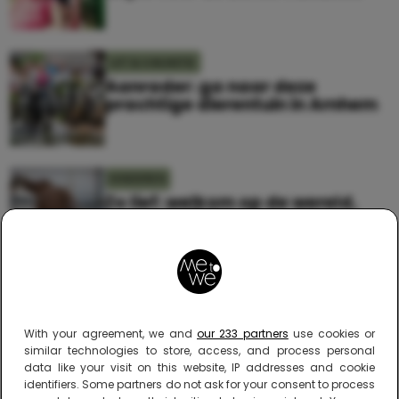
UIT & VAKANTIE
Aanrader: ga naar deze
prachtige dierentuin in Arnhem
KINDEREN
Zo lief: welkom op de wereld,
babygirafje!
UIT & VAKANTIE
ZOO fijn. De ZOOmeravonden in
Artis beginnen weer!
With your agreement, we and
our 233 partners
use cookies or
similar technologies to store, access, and process personal
data like your visit on this website, IP addresses and cookie
identifiers. Some partners do not ask for your consent to process