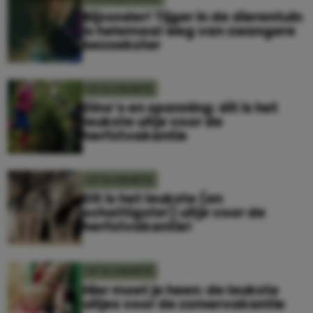
Bijzonder! Tijger in de dierentuin
is helemaal weg van zwangere
bezoekster
UIT & VAKANTIE
Dino’s en spanning: dit is het
leukste uitje voor de
herfstvakantie
UIT & VAKANTIE
Dit is het leukste (en
schattigste!) uitje voor de
herfstvakantie!
UIT & VAKANTIE
Hier moet je heen: de leukste
uitjes voor de zomervakantie