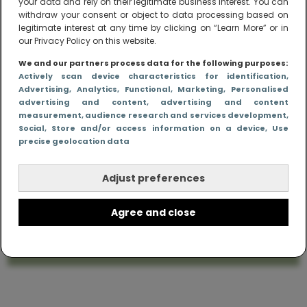
your data and rely on their legitimate business interest. You can
withdraw your consent or object to data processing based on
legitimate interest at any time by clicking on “Learn More” or in
our Privacy Policy on this website.
We and our partners process data for the following purposes:
Actively scan device characteristics for identification
,
Advertising
, Analytics
, Functional
, Marketing
, Personalised
advertising and content, advertising and content
Me to We – online magazine voor ouders met
measurement, audience research and services development
,
een leven
Social
, Store and/or access information on a device
, Use
Me to We is het tegengeluid op alle zoete verhalen
precise geolocation data
over ouderschap. We laten zien hoe het vaak écht
is om moeder te zijn en blijven genadeloos
Adjust preferences
realistisch. Altijd met een vette knipoog, maar wel
zonder filter. Gewoon, hoe het leven er aan toe
gaat met en naast een (eenouder)gezin. Dus
Agree and close
gegarandeerd een rommelig huis, schuimbekkende
peuters en boze kleuters achter het behang.