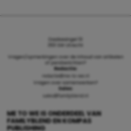
Daalsesingel 51
3511 SW Utrecht
Vragen/opmerkingen over de inhoud van artikelen
of persberichten?
Redactie:
redactie@me-to-we.nl
Vragen over samenwerken?
Sales:
sales@familyblend.nl
ME TO WE IS ONDERDEEL VAN
FAMILYBLEND EN KOMPAS
PUBLISHING