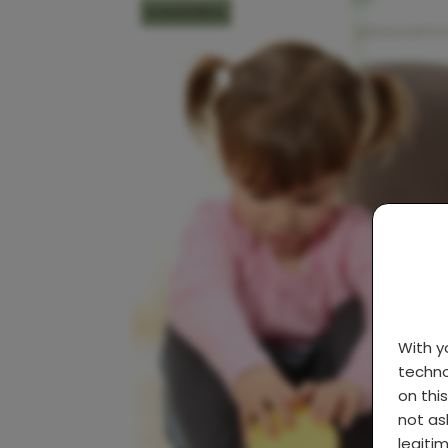
KINDEREN
With 
techno
on thi
not as
legiti