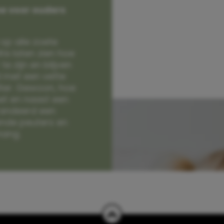
e voor ouders
op alle zoete
e laten zien hoe
e zijn en blijven
jd met een vette
lter. Gewoon, hoe
et en naast een
randeerd een
nde peuters en
hang.