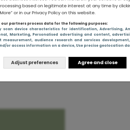
rocessing based on legitimate interest at any time by click
More” or in our Privacy Policy on this website.
our partners process data for the following purposes:
mijn
y scan device characteristics for identification
, Advertising
, A
onal
, Marketing
, Personalised advertising and content, advertis
t, maar
t measurement, audience research and services development
nd/or access information on a device
, Use precise geolocation d
 deed als
Adjust preferences
Agree and close