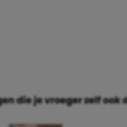
LF OOK DEED
en die je vroeger zelf ook