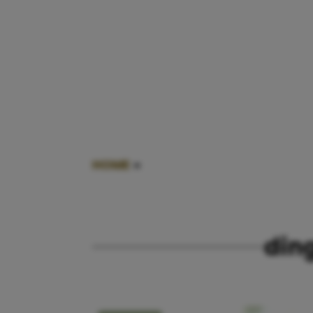
HOME
»
DINGEN DIE JE VROEGER ZE
ding