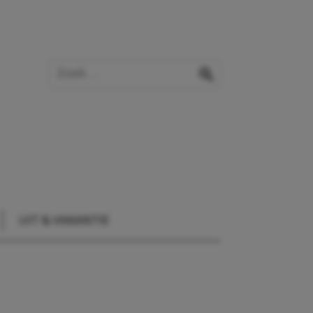
Zoek op de website
zoeken
UIT & VAKANTIE