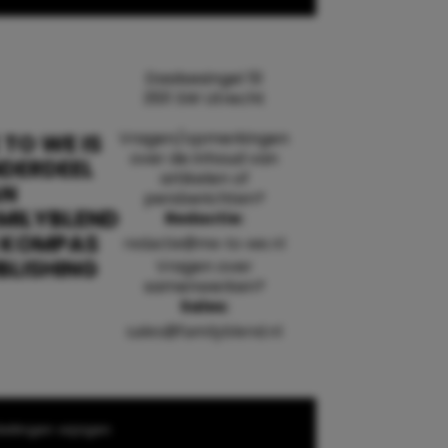
Daalsesingel 51
3511 SW Utrecht
Vragen/opmerkingen
 TO WE IS
over de inhoud van
DERDEEL
artikelen of
AN
persberichten?
MILYBLEND
Redactie:
 KOMPAS
redactie@me-to-we.nl
BLISHING
Vragen over
samenwerken?
Sales:
sales@familyblend.nl
ellingen wijzigen