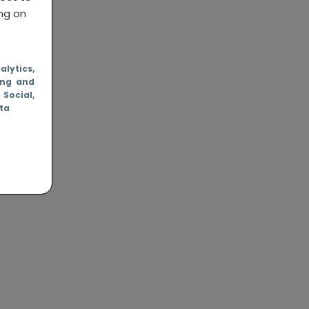
ing on
nalytics
,
ing and
, Social
,
ata