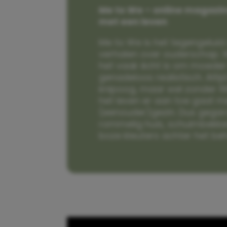
Me to We – online magazin
met een leven
Me to We is het tegengeluid 
verhalen over ouderschap. W
het vaak écht is om moeder t
genadeloos realistisch. Alti
knipoog, maar wel zonder fi
het leven er aan toe gaat m
(eenouder)gezin. Dus gega
rommelig huis, schuimbekke
boze kleuters achter het be