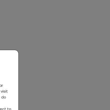
ar
visit
s do
ject to