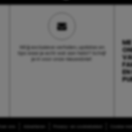
ME
Wil jij exclusieve verhalen, updates en
ON
tips waar je echt wat aan hebt? Schrijf
V
je in voor onze nieuwsbrief.
FA
EN
PU
ver ons
Adverteren
Privacy- en cookiebeleid
Cookie-inst