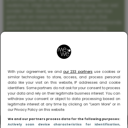
realistisch. Altijd met een vette knipoog, maar wel
zonder filter. Gewoon, hoe het leven er aan toe
gaat met en naast een (eenouder)gezin. Dus
gegarandeerd een rommelig huis, schuimbekkende
peuters en boze kleuters achter het behang.
With your agreement, we and
our 233 partners
use cookies or
similar technologies to store, access, and process personal
data like your visit on this website, IP addresses and cookie
identifiers. Some partners do not ask for your consent to process
your data and rely on their legitimate business interest. You can
withdraw your consent or object to data processing based on
legitimate interest at any time by clicking on “Learn More” or in
our Privacy Policy on this website.
We and our partners process data for the following purposes:
Actively scan device characteristics for identification
,