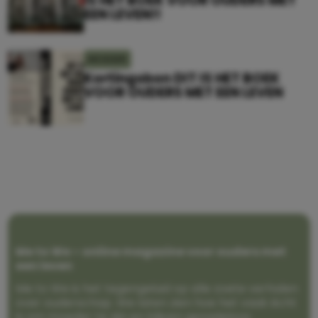
IS HET BOEK VOOR OUDERS MET
EEN LEVEN!!
MOEDER
Kortingsbon DIT IS HET BOEK
VOOR OUDERS MET EEN LEVEN
Me to We – online magazine voor ouders met
een leven
Me to We is het tegengeluid op alle zoete verhalen
over ouderschap. We laten zien hoe het vaak écht
is om moeder te zijn en blijven genadeloos