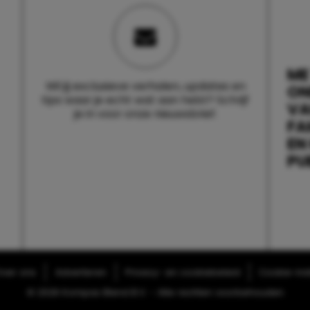
ME
Wil jij exclusieve verhalen, updates en
ON
tips waar je echt wat aan hebt? Schrijf
V
je in voor onze nieuwsbrief.
FA
EN
PU
ver ons
Adverteren
Privacy- en cookiebeleid
Cookie-inst
© 2026 Kompas Blend B.V. - Alle rechten voorbehouden