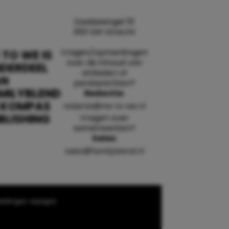
Daalsesingel 51
3511 SW Utrecht
Vragen/opmerkingen
 TO WE IS
over de inhoud van
DERDEEL
artikelen of
AN
persberichten?
MILYBLEND
Redactie:
 KOMPAS
redactie@me-to-we.nl
BLISHING
Vragen over
samenwerken?
Sales:
sales@familyblend.nl
ellingen wijzigen