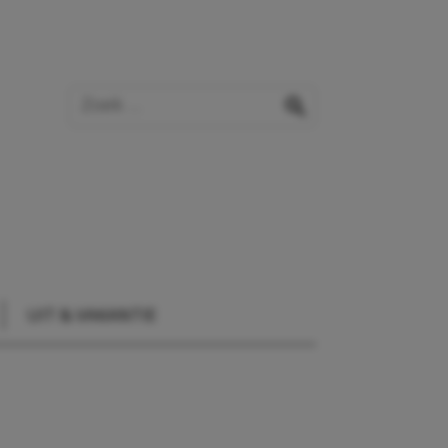
Zoek op de website
zoeken
UIT & VAKANTIE