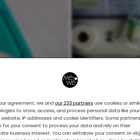
MOEDER
14 Tekenen dat je
verslaafd bent aan
billendoekjes
your agreement, we and
our 233 partners
use cookies or simil
logies to store, access, and process personal data like your 
s website, IP addresses and cookie identifiers. Some partner
k for your consent to process your data and rely on their
mate business interest. You can withdraw your consent or ob