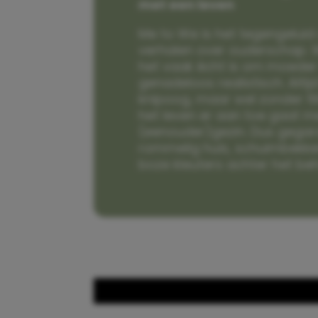
met een leven
Me to We is het tegengeluid 
verhalen over ouderschap. W
het vaak écht is om moeder t
genadeloos realistisch. Alti
knipoog, maar wel zonder fi
het leven er aan toe gaat m
(eenouder)gezin. Dus gega
rommelig huis, schuimbekke
boze kleuters achter het be