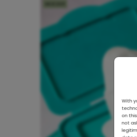
MOEDER
With 
techno
on thi
not as
legiti