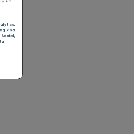
ing on
nalytics
,
ing and
, Social
,
ata