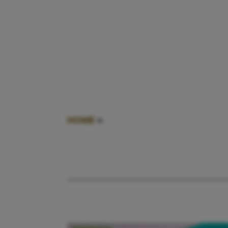
HOME
»
DOEKJES