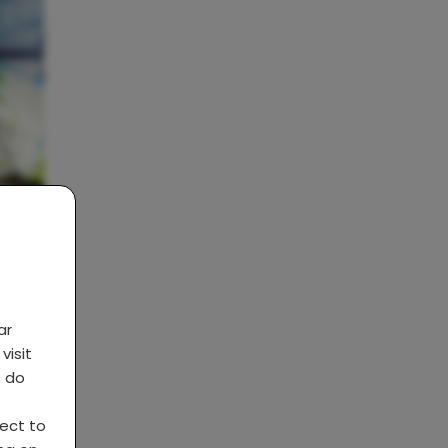
ar
visit
s do
ject to