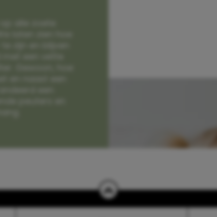
op alle zoete
e laten zien hoe
e zijn en blijven
jd met een vette
lter. Gewoon, hoe
et en naast een
randeerd een
nde peuters en
hang.