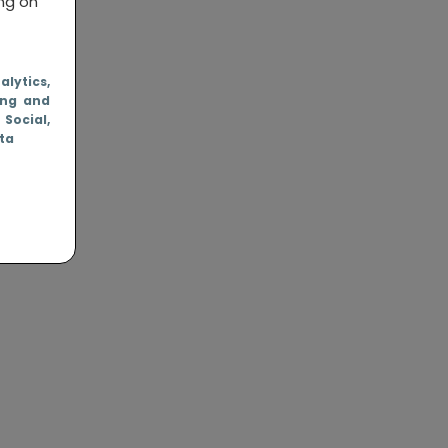
ing on
nalytics
,
ing and
, Social
,
ata