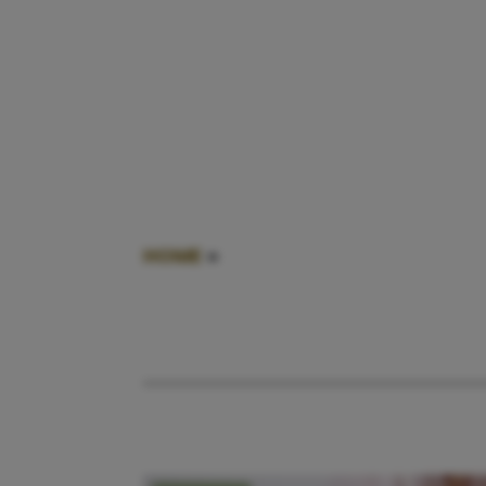
HOME
»
DREUMES WORDEN