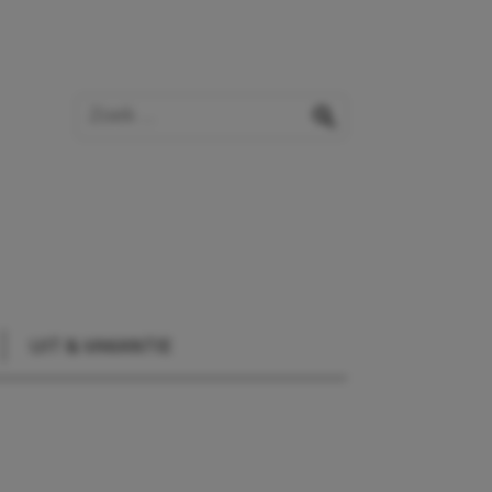
Zoek op de website
zoeken
UIT & VAKANTIE