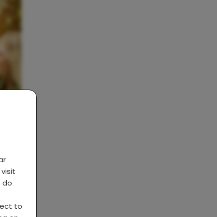
ijd
ar
visit
s do
ject to