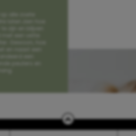
op alle zoete
e laten zien hoe
e zijn en blijven
jd met een vette
lter. Gewoon, hoe
et en naast een
randeerd een
nde peuters en
hang.