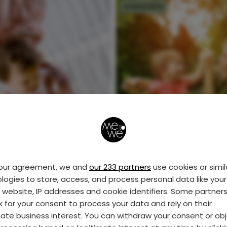
KINDEREN
Dit zijn de 20 redenen
waarom de dreumest
zo heerlijk is
your agreement, we and
our 233 partners
use cookies or simil
logies to store, access, and process personal data like your 
s website, IP addresses and cookie identifiers. Some partner
k for your consent to process your data and rely on their
mate business interest. You can withdraw your consent or ob