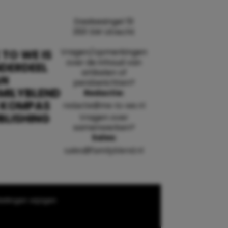
Daalsesingel 51
3511 SW Utrecht
Vragen/opmerkingen
 TO WE IS
over de inhoud van
DERDEEL
artikelen of
AN
persberichten?
MILYBLEND
Redactie:
 KOMPAS
redactie@me-to-we.nl
BLISHING
Vragen over
samenwerken?
Sales:
sales@familyblend.nl
ellingen wijzigen