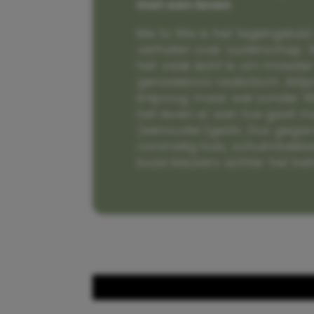
met een leven
Me to We is het tegengeluid 
verhalen over ouderschap. W
het vaak écht is om moeder t
genadeloos realistisch. Alti
knipoog, maar wel zonder fi
het leven er aan toe gaat m
(eenouder)gezin. Dus gega
rommelig huis, schuimbekke
boze kleuters achter het be