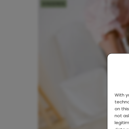
KINDEREN
With 
techno
on thi
not as
legiti