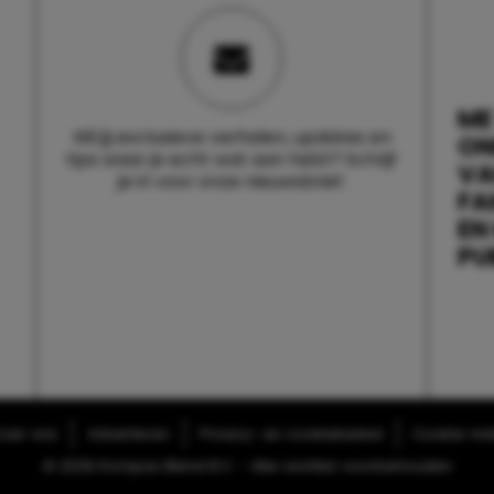
ME
Wil jij exclusieve verhalen, updates en
ON
tips waar je echt wat aan hebt? Schrijf
V
je in voor onze nieuwsbrief.
FA
EN
PU
ver ons
Adverteren
Privacy- en cookiebeleid
Cookie-inst
© 2026 Kompas Blend B.V. - Alle rechten voorbehouden