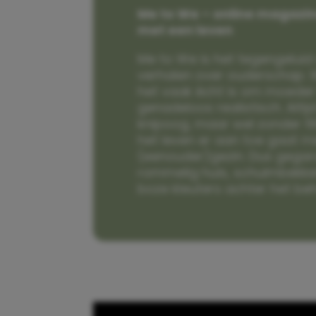
Me to We – online magazin
met een leven
Me to We is het tegengeluid 
verhalen over ouderschap. W
het vaak écht is om moeder t
genadeloos realistisch. Alti
knipoog, maar wel zonder fi
het leven er aan toe gaat m
(eenouder)gezin. Dus gega
rommelig huis, schuimbekke
boze kleuters achter het be