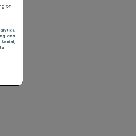
ing on
nalytics
,
ing and
, Social
,
ata