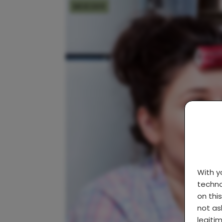
MOEDER
With 
techno
on thi
not as
legiti