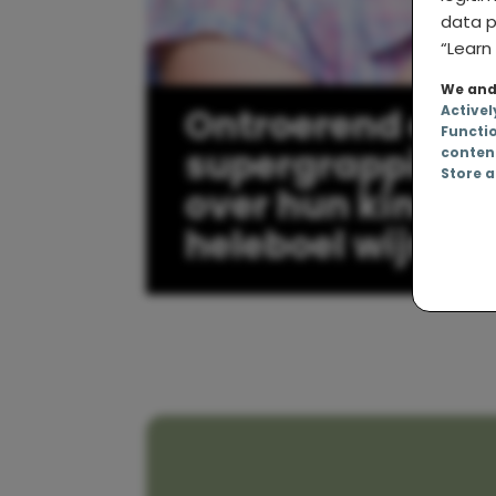
data p
“Learn 
We and 
Ontroerend en
Activel
Functi
supergrappig: 
conten
Store a
over hun kinder
heleboel wijntje