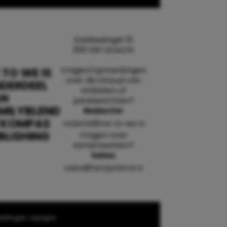
Daalsesingel 51
3511 SW Utrecht
Vragen/opmerkingen
 TO WE IS
over de inhoud van
DERDEEL
artikelen of
AN
persberichten?
MILYBLEND
Redactie:
 KOMPAS
redactie@me-to-we.nl
BLISHING
Vragen over
samenwerken?
Sales:
sales@familyblend.nl
ellingen wijzigen