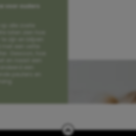
e voor ouders
op alle zoete
e laten zien hoe
e zijn en blijven
jd met een vette
lter. Gewoon, hoe
et en naast een
randeerd een
nde peuters en
hang.