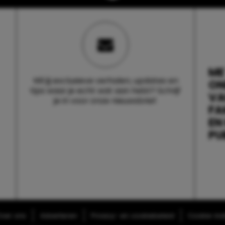
ME
Wil jij exclusieve verhalen, updates en
ON
tips waar je echt wat aan hebt? Schrijf
V
je in voor onze nieuwsbrief.
FA
EN
PU
ver ons
Adverteren
Privacy- en cookiebeleid
Cookie-inst