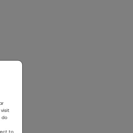
ar
visit
s do
ject to