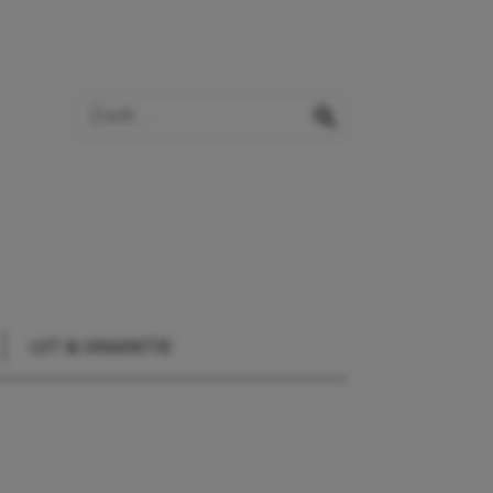
Zoek op de website
zoeken
UIT & VAKANTIE