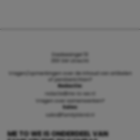
Daalsesingel 51
3511 SW Utrecht
Vragen/opmerkingen over de inhoud van artikelen
of persberichten?
Redactie:
redactie@me-to-we.nl
Vragen over samenwerken?
Sales:
sales@familyblend.nl
ME TO WE IS ONDERDEEL VAN