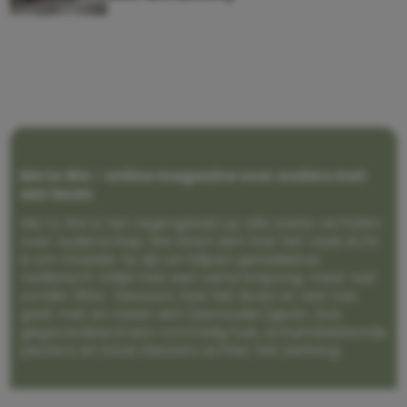
Me to We – online magazine voor ouders met
een leven
Me to We is het tegengeluid op alle zoete verhalen
over ouderschap. We laten zien hoe het vaak écht
is om moeder te zijn en blijven genadeloos
realistisch. Altijd met een vette knipoog, maar wel
zonder filter. Gewoon, hoe het leven er aan toe
gaat met en naast een (eenouder)gezin. Dus
gegarandeerd een rommelig huis, schuimbekkende
peuters en boze kleuters achter het behang.