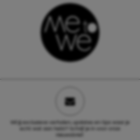
Wil jij exclusieve verhalen, updates en tips waar je
echt wat aan hebt? Schrijf je in voor onze
nieuwsbrief.