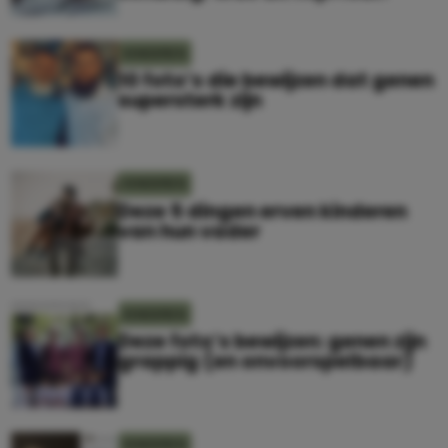
KINDEREN
10 foto’s die bewijzen dat genen
supersterk zijn
KINDEREN
Deze 5 dingen erven kinderen
van hun vader
KINDEREN
Deze foto’s bewijzen: genen zijn
grappig (en onvoorspelbaar)
KINDEREN