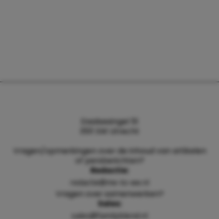
Daalsesingel 51
3511 SW Utrecht
Vragen/opmerkingen over de inhoud van artikelen
of persberichten?
Redactie:
redactie@me-to-we.nl
Vragen over samenwerken?
Sales:
sales@familyblend.nl