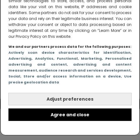
similar technologies to store, access, and process personal
peuters en boze kleuters achter het behang.
data like your visit on this website, IP addresses and cookie
identifiers. Some partners do not ask for your consent to process
your data and rely on their legitimate business interest. You can
withdraw your consent or object to data processing based on
legitimate interest at any time by clicking on “Learn More” or in
our Privacy Policy on this website.
We and our partners process data for the following purposes:
Actively scan device characteristics for identification
,
Advertising
, Analytics
, Functional
, Marketing
, Personalised
advertising and content, advertising and content
measurement, audience research and services development
,
Social
, Store and/or access information on a device
, Use
precise geolocation data
Adjust preferences
Agree and close