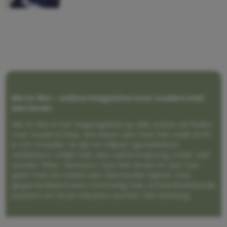
Me to We – online magazine voor ouders met
een leven
Me to We is het tegengeluid op alle zoete verhalen
over ouderschap. We laten zien hoe het vaak écht
is om moeder te zijn en blijven genadeloos
realistisch. Altijd met een vette knipoog, maar wel
zonder filter. Gewoon, hoe het leven er aan toe
gaat met en naast een (eenouder)gezin. Dus
gegarandeerd een rommelig huis, schuimbekkende
peuters en boze kleuters achter het behang.