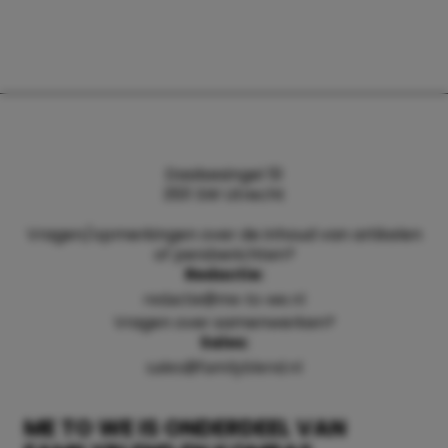
Daalsesingel 51
3511 SW Utrecht
Vragen/opmerkingen over de inhoud van artikelen
of persberichten?
Redactie:
redactie@me-to-we.nl
Vragen over samenwerken?
Sales:
sales@familyblend.nl
ME TO WE IS ONDERDEEL VAN