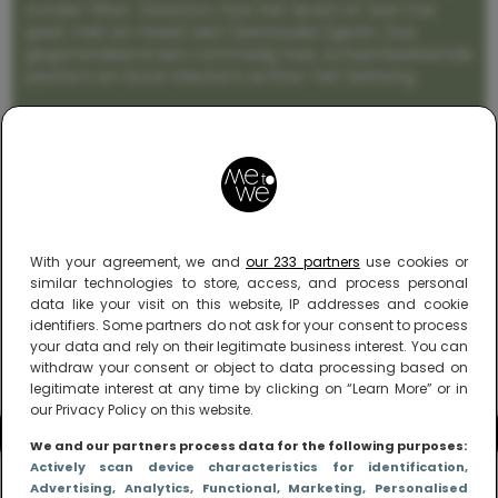
zonder filter. Gewoon, hoe het leven er aan toe
gaat met en naast een (eenouder)gezin. Dus
gegarandeerd een rommelig huis, schuimbekkende
peuters en boze kleuters achter het behang.
With your agreement, we and
our 233 partners
use cookies or
similar technologies to store, access, and process personal
data like your visit on this website, IP addresses and cookie
identifiers. Some partners do not ask for your consent to process
your data and rely on their legitimate business interest. You can
withdraw your consent or object to data processing based on
legitimate interest at any time by clicking on “Learn More” or in
our Privacy Policy on this website.
We and our partners process data for the following purposes:
Actively scan device characteristics for identification
,
Advertising
, Analytics
, Functional
, Marketing
, Personalised