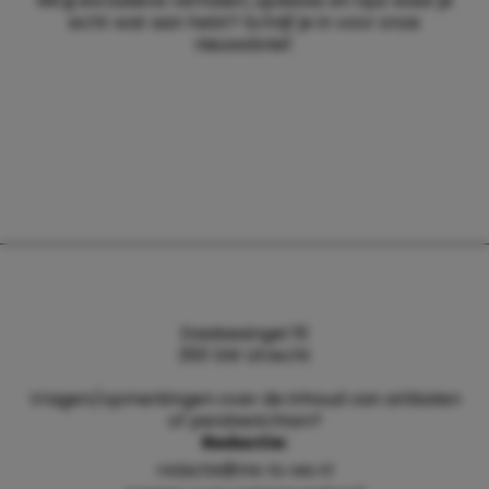
Wil jij exclusieve verhalen, updates en tips waar je
echt wat aan hebt? Schrijf je in voor onze
nieuwsbrief.
Daalsesingel 51
3511 SW Utrecht
Vragen/opmerkingen over de inhoud van artikelen
of persberichten?
Redactie:
redactie@me-to-we.nl