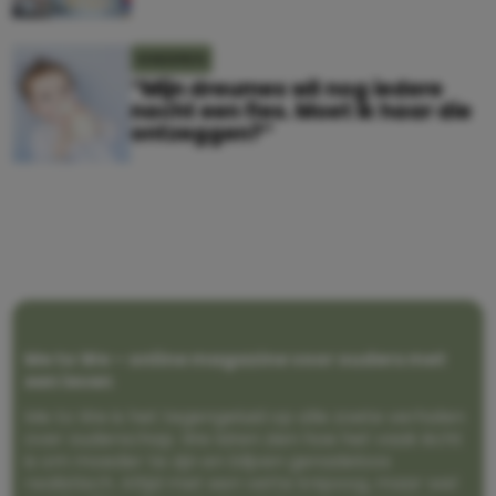
KINDEREN
“Mijn dreumes wil nog iedere
nacht een fles. Moet ik haar die
ontzeggen?”
Me to We – online magazine voor ouders met
een leven
Me to We is het tegengeluid op alle zoete verhalen
over ouderschap. We laten zien hoe het vaak écht
is om moeder te zijn en blijven genadeloos
realistisch. Altijd met een vette knipoog, maar wel