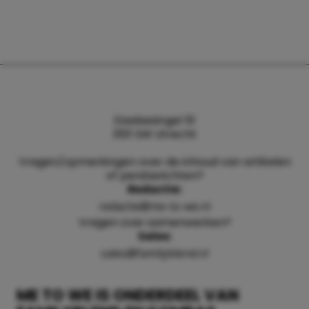
Daalsesingel 51
3511 SW Utrecht
Vragen/opmerkingen over de inhoud van artikelen
of persberichten?
Redactie:
redactie@me-to-we.nl
Vragen over samenwerken?
Sales:
sales@familyblend.nl
ME TO WE IS ONDERDEEL VAN