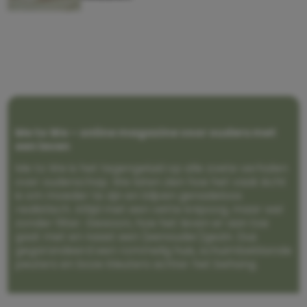
Me to We – online magazine voor ouders met
een leven
Me to We is het tegengeluid op alle zoete verhalen
over ouderschap. We laten zien hoe het vaak écht
is om moeder te zijn en blijven genadeloos
realistisch. Altijd met een vette knipoog, maar wel
zonder filter. Gewoon, hoe het leven er aan toe
gaat met en naast een (eenouder)gezin. Dus
gegarandeerd een rommelig huis, schuimbekkende
peuters en boze kleuters achter het behang.