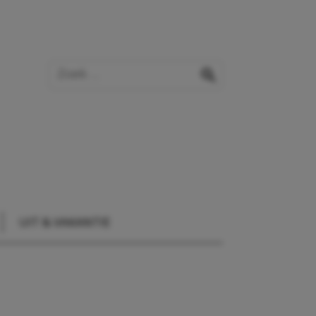
Zoek op de website
zoeken
UIT & VAKANTIE