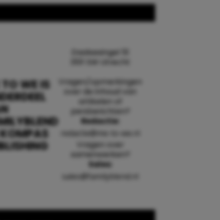
Daalsesingel 51
3511 SW Utrecht
Vragen/opmerkingen
 TO WE IS
over de inhoud van
DERDEEL
artikelen of
AN
persberichten?
MILYBLEND
Redactie:
 KOMPAS
redactie@me-to-we.nl
BLISHING
Vragen over
samenwerken?
Sales:
sales@familyblend.nl