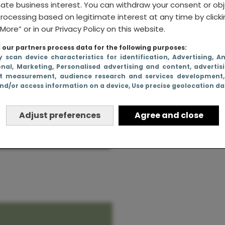
mate business interest. You can withdraw your consent or ob
rocessing based on legitimate interest at any time by click
More” or in our Privacy Policy on this website.
our partners process data for the following purposes:
 ECHT niet
y scan device characteristics for identification
, Advertising
, A
onal
, Marketing
, Personalised advertising and content, advertis
helen
t measurement, audience research and services development
nd/or access information on a device
, Use precise geolocation d
Deze mokken zijn
perfect voor moeder
Adjust preferences
Agree and close
(van kinderen die no
niet kunnen lezen)