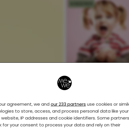
KINDEREN
“Fuck!” Als je schatt
peuter de
woordenschat van 
Tokkie blijkt te hebb
your agreement, we and
our 233 partners
use cookies or simil
logies to store, access, and process personal data like your 
KINDEREN
s website, IP addresses and cookie identifiers. Some partner
k for your consent to process your data and rely on their