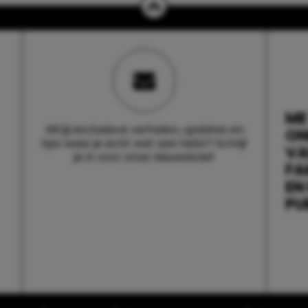
ME
Wil jij exclusieve verhalen, updates en
ON
tips waar je echt wat aan hebt? Schrijf
V
je in voor onze nieuwsbrief.
FA
EN
PU