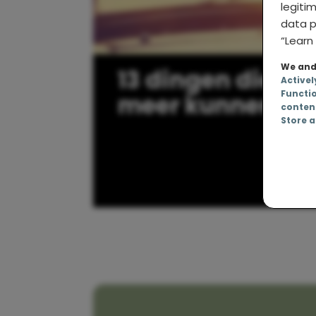
legiti
data p
“Learn 
We and 
13 dingen die me
Activel
Functi
meer kunnen sc
conten
Store a