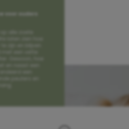
e voor ouders
op alle zoete
e laten zien hoe
e zijn en blijven
jd met een vette
lter. Gewoon, hoe
et en naast een
randeerd een
nde peuters en
hang.