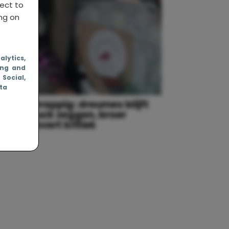
ject to
ing on
nalytics
,
ing and
, Social
,
ata
Grappig: dreumes blijft
s
fuck zeggen, broer
g
levert kritiek