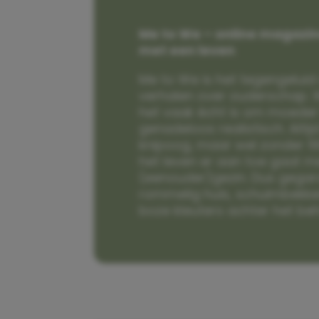
Me to We – online magazin
met een leven
Me to We is het tegengeluid 
verhalen over ouderschap. W
het vaak écht is om moeder t
genadeloos realistisch. Alti
knipoog, maar wel zonder fi
het leven er aan toe gaat m
(eenouder)gezin. Dus gega
rommelig huis, schuimbekke
boze kleuters achter het be