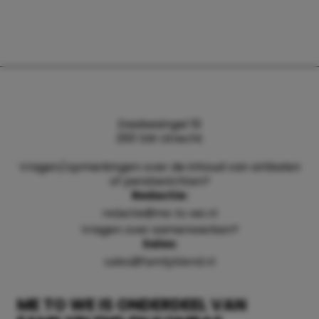
Daalsesingel 51
3511 SW Utrecht
Vragen/opmerkingen over de inhoud van artikelen
of persberichten?
Redactie:
redactie@me-to-we.nl
Vragen over samenwerken?
Sales:
sales@familyblend.nl
ME TO WE IS ONDERDEEL VAN