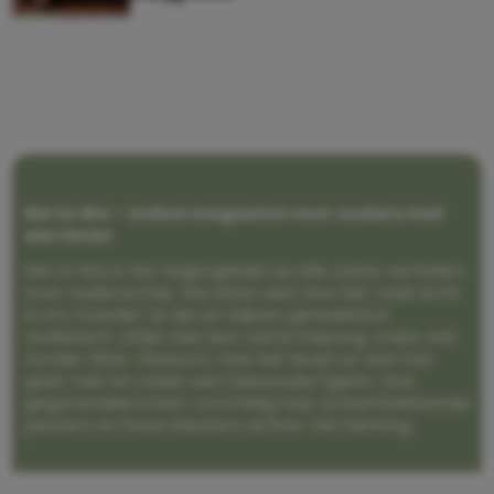
Me to We – online magazine voor ouders met
een leven
Me to We is het tegengeluid op alle zoete verhalen
over ouderschap. We laten zien hoe het vaak écht
is om moeder te zijn en blijven genadeloos
realistisch. Altijd met een vette knipoog, maar wel
zonder filter. Gewoon, hoe het leven er aan toe
gaat met en naast een (eenouder)gezin. Dus
gegarandeerd een rommelig huis, schuimbekkende
peuters en boze kleuters achter het behang.