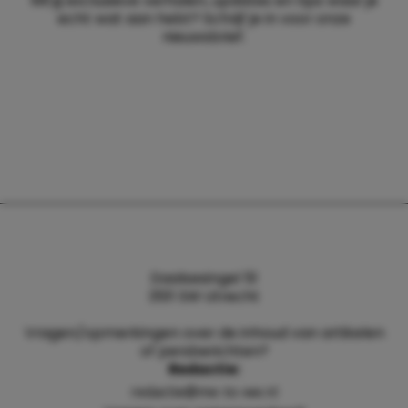
Wil jij exclusieve verhalen, updates en tips waar je
echt wat aan hebt? Schrijf je in voor onze
nieuwsbrief.
Daalsesingel 51
3511 SW Utrecht
Vragen/opmerkingen over de inhoud van artikelen
of persberichten?
Redactie:
redactie@me-to-we.nl