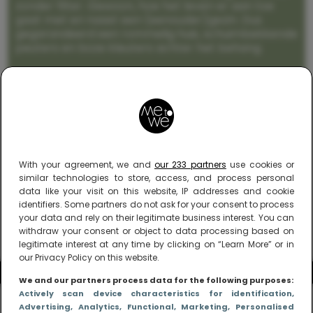
zonder filter. Gewoon, hoe het leven er aan toe
gaat met en naast een (eenouder)gezin. Dus
gegarandeerd een rommelig huis, schuimbekkende
peuters en boze kleuters achter het behang.
With your agreement, we and
our 233 partners
use cookies or
similar technologies to store, access, and process personal
data like your visit on this website, IP addresses and cookie
identifiers. Some partners do not ask for your consent to process
your data and rely on their legitimate business interest. You can
withdraw your consent or object to data processing based on
legitimate interest at any time by clicking on “Learn More” or in
our Privacy Policy on this website.
We and our partners process data for the following purposes:
Actively scan device characteristics for identification
,
Advertising
, Analytics
, Functional
, Marketing
, Personalised