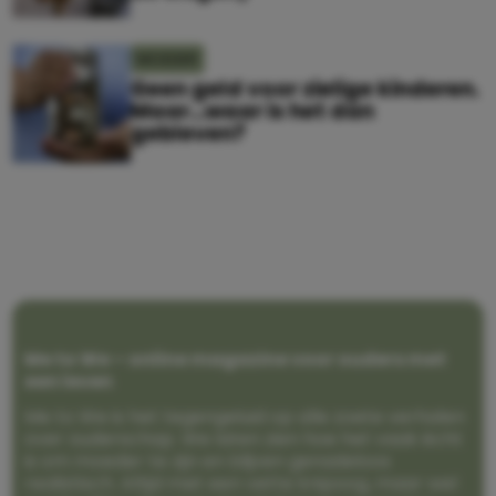
MOEDER
Geen geld voor zielige kinderen.
Maar…waar is het dan
gebleven?
Me to We – online magazine voor ouders met
een leven
Me to We is het tegengeluid op alle zoete verhalen
over ouderschap. We laten zien hoe het vaak écht
is om moeder te zijn en blijven genadeloos
realistisch. Altijd met een vette knipoog, maar wel