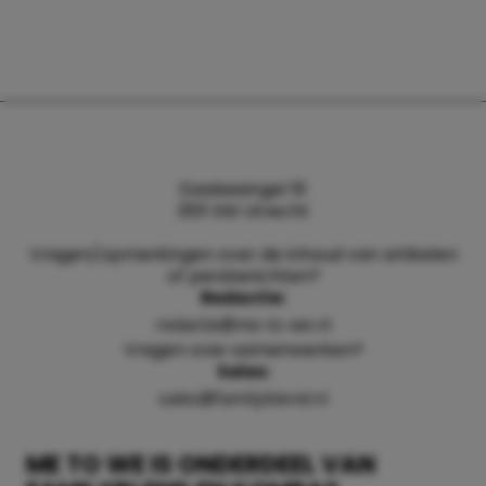
Daalsesingel 51
3511 SW Utrecht
Vragen/opmerkingen over de inhoud van artikelen
of persberichten?
Redactie:
redactie@me-to-we.nl
Vragen over samenwerken?
Sales:
sales@familyblend.nl
ME TO WE IS ONDERDEEL VAN