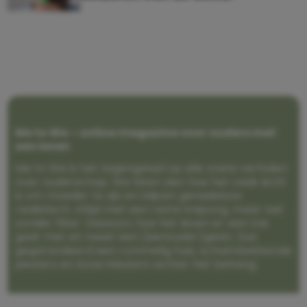
Me to We – online magazine voor ouders met
een leven
Me to We is het tegengeluid op alle zoete verhalen
over ouderschap. We laten zien hoe het vaak écht
is om moeder te zijn en blijven genadeloos
realistisch. Altijd met een vette knipoog, maar wel
zonder filter. Gewoon, hoe het leven er aan toe
gaat met en naast een (eenouder)gezin. Dus
gegarandeerd een rommelig huis, schuimbekkende
peuters en boze kleuters achter het behang.