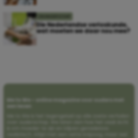
ZWANGERSCHAP
Die Nederlandse verloskunde,
wat moeten we daar nou mee?
Me to We – online magazine voor ouders met
een leven
Me to We is het tegengeluid op alle zoete verhalen
over ouderschap. We laten zien hoe het vaak écht
is om moeder te zijn en blijven genadeloos
realistisch. Altijd met een vette knipoog, maar wel