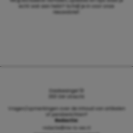
Wil jij exclusieve verhalen, updates en tips waar je
echt wat aan hebt? Schrijf je in voor onze
nieuwsbrief.
Daalsesingel 51
3511 SW Utrecht
Vragen/opmerkingen over de inhoud van artikelen
of persberichten?
Redactie:
redactie@me-to-we.nl