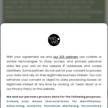
zonder filter. Gewoon, hoe het leven er aan toe
gaat met en naast een (eenouder)gezin. Dus
gegarandeerd een rommelig huis, schuimbekkende
peuters en boze kleuters achter het behang.
With your agreement, we and
our 233 partners
use cookies or
similar technologies to store, access, and process personal
data like your visit on this website, IP addresses and cookie
identifiers. Some partners do not ask for your consent to process
your data and rely on their legitimate business interest. You can
withdraw your consent or object to data processing based on
legitimate interest at any time by clicking on “Learn More” or in
our Privacy Policy on this website.
We and our partners process data for the following purposes:
Actively scan device characteristics for identification
,
Advertising
, Analytics
, Functional
, Marketing
, Personalised