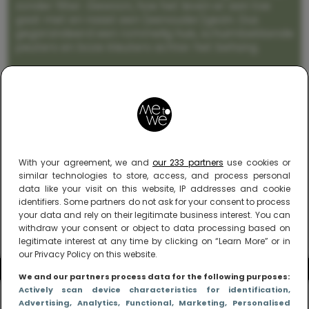
zonder filter. Gewoon, hoe het leven er aan toe
gaat met en naast een (eenouder)gezin. Dus
gegarandeerd een rommelig huis, schuimbekkende
peuters en boze kleuters achter het behang.
With your agreement, we and
our 233 partners
use cookies or
similar technologies to store, access, and process personal
data like your visit on this website, IP addresses and cookie
identifiers. Some partners do not ask for your consent to process
your data and rely on their legitimate business interest. You can
withdraw your consent or object to data processing based on
legitimate interest at any time by clicking on “Learn More” or in
our Privacy Policy on this website.
We and our partners process data for the following purposes:
Actively scan device characteristics for identification
,
Advertising
, Analytics
, Functional
, Marketing
, Personalised