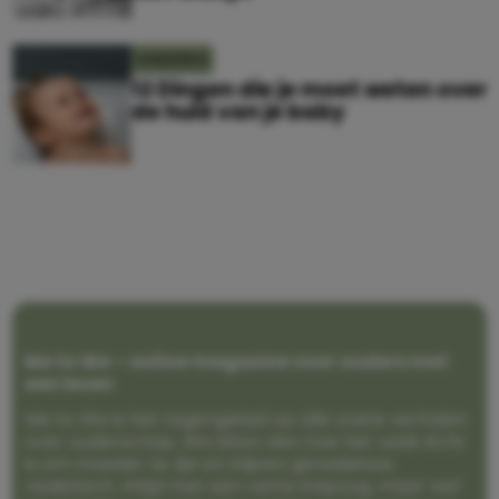
KINDEREN
12 Dingen die je moet weten over
de huid van je baby
Me to We – online magazine voor ouders met
een leven
Me to We is het tegengeluid op alle zoete verhalen
over ouderschap. We laten zien hoe het vaak écht
is om moeder te zijn en blijven genadeloos
realistisch. Altijd met een vette knipoog, maar wel