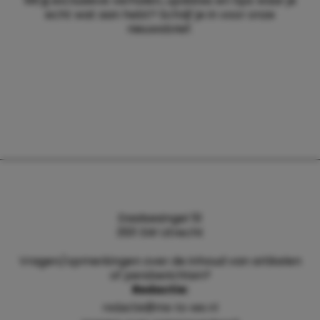
Wil jij exclusieve verhalen, updates en tips waar je
echt wat aan hebt? Schrijf je in voor onze
nieuwsbrief.
Daalsesingel 51
3511 SW Utrecht
Vragen/opmerkingen over de inhoud van artikelen
of persberichten?
Redactie:
redactie@me-to-we.nl