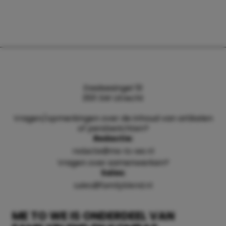
Daalsesingel 51
3511 SW Utrecht
Vragen/opmerkingen over de inhoud van artikelen
of persberichten?
Redactie:
redactie@me-to-we.nl
Vragen over samenwerken?
Sales:
sales@familyblend.nl
ME TO WE IS ONDERDEEL VAN