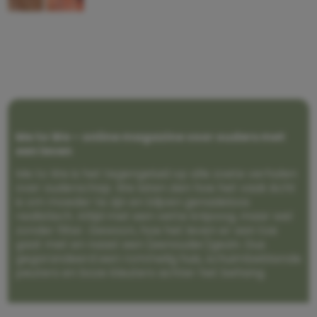
Me to We – online magazine voor ouders met
een leven
Me to We is het tegengeluid op alle zoete verhalen
over ouderschap. We laten zien hoe het vaak écht
is om moeder te zijn en blijven genadeloos
realistisch. Altijd met een vette knipoog, maar wel
zonder filter. Gewoon, hoe het leven er aan toe
gaat met en naast een (eenouder)gezin. Dus
gegarandeerd een rommelig huis, schuimbekkende
peuters en boze kleuters achter het behang.