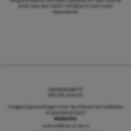
Wil jij exclusieve verhalen, updates en tips waar je
echt wat aan hebt? Schrijf je in voor onze
nieuwsbrief.
Daalsesingel 51
3511 SW Utrecht
Vragen/opmerkingen over de inhoud van artikelen
of persberichten?
Redactie:
redactie@me-to-we.nl