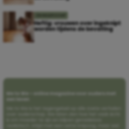
ZWANGERSCHAP
Heftig: vrouwen over ingeknipt
worden tijdens de bevalling
Me to We – online magazine voor ouders met
een leven
Me to We is het tegengeluid op alle zoete verhalen
over ouderschap. We laten zien hoe het vaak écht
is om moeder te zijn en blijven genadeloos
realistisch. Altijd met een vette knipoog, maar wel