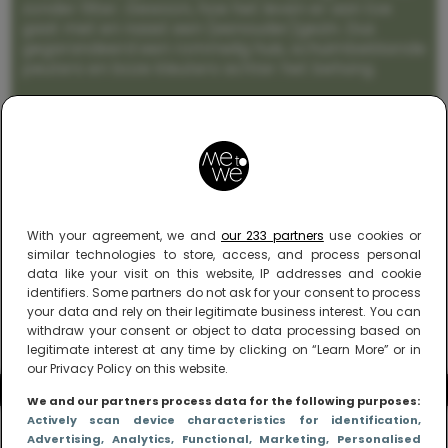
zonder filter. Gewoon, hoe het leven er aan toe
gaat met en naast een (eenouder)gezin. Dus
gegarandeerd een rommelig huis, schuimbekkende
peuters en boze kleuters achter het behang.
With your agreement, we and
our 233 partners
use cookies or
similar technologies to store, access, and process personal
data like your visit on this website, IP addresses and cookie
identifiers. Some partners do not ask for your consent to process
your data and rely on their legitimate business interest. You can
withdraw your consent or object to data processing based on
legitimate interest at any time by clicking on “Learn More” or in
our Privacy Policy on this website.
We and our partners process data for the following purposes:
Actively scan device characteristics for identification
,
Advertising
, Analytics
, Functional
, Marketing
, Personalised